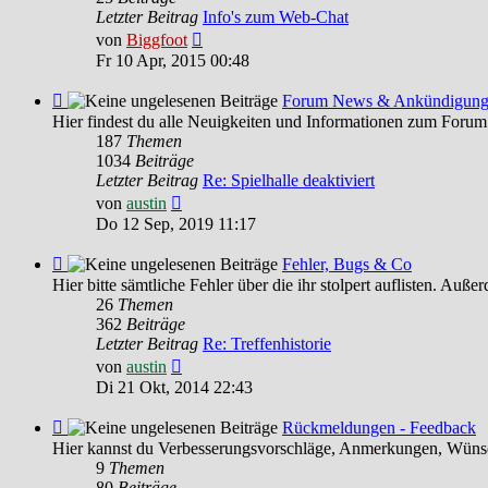
HILFE
Letzter Beitrag
Info's zum Web-Chat
Neuester
von
Biggfoot
Beitrag
Fr 10 Apr, 2015 00:48
Feed
Forum News & Ankündigun
-
Hier findest du alle Neuigkeiten und Informationen zum Forum
Forum
187
Themen
News
1034
Beiträge
&
Letzter Beitrag
Re: Spielhalle deaktiviert
Ankündigungen
Neuester
von
austin
Beitrag
Do 12 Sep, 2019 11:17
Feed
Fehler, Bugs & Co
-
Hier bitte sämtliche Fehler über die ihr stolpert auflisten. Au
Fehler,
26
Themen
Bugs
362
Beiträge
&
Letzter Beitrag
Re: Treffenhistorie
Co
Neuester
von
austin
Beitrag
Di 21 Okt, 2014 22:43
Feed
Rückmeldungen - Feedback
-
Hier kannst du Verbesserungsvorschläge, Anmerkungen, Wünsc
Rückmeldungen
9
Themen
-
80
Beiträge