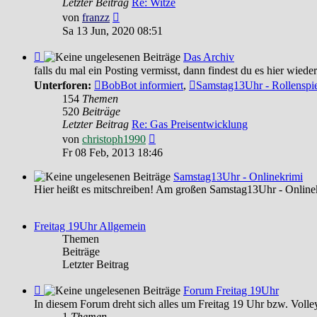
Letzter Beitrag
Re: Witze
Witziges
Neuester
von
franzz
Beitrag
Sa 13 Jun, 2020 08:51
Feed
Das Archiv
-
falls du mal ein Posting vermisst, dann findest du es hier wieder
Das
Unterforen:
BobBot informiert
,
Samstag13Uhr - Rollenspi
Archiv
154
Themen
520
Beiträge
Letzter Beitrag
Re: Gas Preisentwicklung
Neuester
von
christoph1990
Beitrag
Fr 08 Feb, 2013 18:46
Samstag13Uhr - Onlinekrimi
Hier heißt es mitschreiben! Am großen Samstag13Uhr - Online
Freitag 19Uhr Allgemein
Themen
Beiträge
Letzter Beitrag
Feed
Forum Freitag 19Uhr
-
In diesem Forum dreht sich alles um Freitag 19 Uhr bzw. Volley
Forum
1
Themen