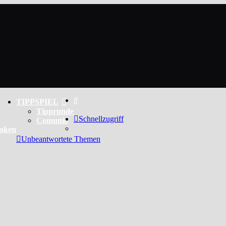
Suche
TIPPSPIEL
Tipprunde
Schnellzugriff
Comunio
enken
Unbeantwortete Themen