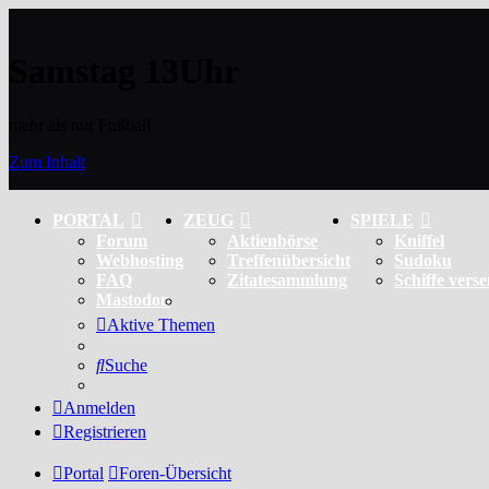
Samstag 13Uhr
mehr als nur Fußball
Zum Inhalt
PORTAL
ZEUG
SPIELE
Forum
Aktienbörse
Kniffel
Webhosting
Treffenübersicht
Sudoku
FAQ
Zitatesammlung
Schiffe vers
Mastodon
Aktive Themen
Suche
Anmelden
Registrieren
Portal
Foren-Übersicht