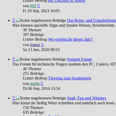
Letzter Beitrag
Re: Discgolf in Teltow
Neuester
von
ND
Beitrag
Fr 29 Sep, 2023 16:05
Feed
Das Reise- und Urlaubsforum
-
Hier können spezielle Tipps und Insider-Wissen, Reiseberichte,
Das
39
Themen
Reise-
397
Beiträge
und
Letzter Beitrag
Wo verreist ihr dieses Jahr?
Urlaubsforum
Neuester
von
franzz
Beitrag
Sa 13 Jun, 2020 08:53
Feed
Support Forum
-
Das Forum für technische Fragen rundum den PC. Codecs, HTM
Support
40
Themen
Forum
251
Beiträge
Letzter Beitrag
Threema zum Sonderpreis
Neuester
von
austin
Beitrag
Di 06 Sep, 2016 13:54
Feed
Spaß, Fun und Witziges
-
Hier könnt ihr fleißig Witze schreiben und natürlich auch lesen.
Spaß,
150
Themen
Fun
635
Beiträge
und