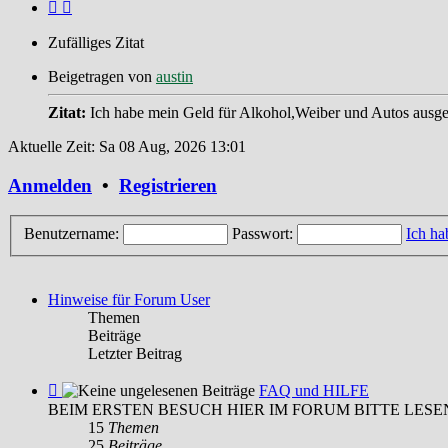
Zufälliges Zitat
Beigetragen von
austin
Zitat:
Ich habe mein Geld für Alkohol,Weiber und Autos ausgeg
Aktuelle Zeit: Sa 08 Aug, 2026 13:01
Anmelden
•
Registrieren
Benutzername:
Passwort:
Ich ha
Hinweise für Forum User
Themen
Beiträge
Letzter Beitrag
Feed
FAQ und HILFE
-
BEIM ERSTEN BESUCH HIER IM FORUM BITTE LESE
FAQ
15
Themen
und
25
Beiträge