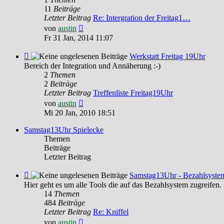
Freitag
11
Beiträge
19Uhr
Letzter Beitrag
Re: Intergration der Freitag1…
Neuester
von
austin
Beitrag
Fr 31 Jan, 2014 11:07
Feed
Werkstatt Freitag 19Uhr
-
Bereich der Integration und Annäherung :-)
Werkstatt
2
Themen
Freitag
2
Beiträge
19Uhr
Letzter Beitrag
Treffenliste Freitag19Uhr
Neuester
von
austin
Beitrag
Mi 20 Jan, 2010 18:51
Samstag13Uhr Spielecke
Themen
Beiträge
Letzter Beitrag
Feed
Samstag13Uhr - Bezahlsyste
-
Hier geht es um alle Tools die auf das Bezahlsystem
Samstag13Uhr
14
Themen
-
484
Beiträge
Bezahlsystem
Letzter Beitrag
Re: Kniffel
Neuester
von
austin