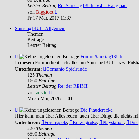
Feedback
Letzter Beitrag
Re: Samstag13Uhr V4 :: Hangman
Neuester
von
Biggfoot
Beitrag
Fr 17 Mär, 2017 11:37
Samstag13Uhr Allgemein
Themen
Beiträge
Letzter Beitrag
Feed
Forum Samstag13Uhr
-
In diesem Forum dreht sich alles um Samstag13Uhr bzw. Fußba
Forum
Unterforum:
Comunio Spielrunde
Samstag13Uhr
125
Themen
1660
Beiträge
Letzter Beitrag
Re: der REIM!!
Neuester
von
austin
Beitrag
Mi 25 Mär, 2026 11:01
Feed
Die Plauderecke
-
Hier kann man über Alles reden, auch über Dinge die nichts mi
Die
Unterforen:
Forenspiele
,
Burzelgrüße
,
Playstation
,
Disc
Plauderecke
220
Themen
6590
Beiträge