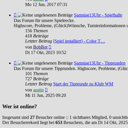
Beitrag
Mo 12 Jun, 2017 07:31
Feed
Samstag13Uhr - Spielhalle
-
Das Forum für unsere Spieleecke.
Samstag13Uhr
Highscore, Probleme, (Glück)Wünsche, Turnierinformationen 
-
156
Themen
Spielhalle
418
Beiträge
Letzter Beitrag
[Spiel installiert] - Color T…
Neuester
von
BobBot
Beitrag
Di 17 Okt, 2023 10:52
Feed
Samstag13Uhr - Tipprunden
-
Das Forum für unsere Tipprunden. Highscore, Probleme, (Glü
Samstag13Uhr
101
Themen
-
727
Beiträge
Tipprunden
Letzter Beitrag
Start der Tipprunde zu Klub WM
Neuester
von
austin
Beitrag
Mi 11 Jun, 2025 09:20
Wer ist online?
Insgesamt sind
27
Besucher online :: 1 sichtbares Mitglied, 0 unsicht
Der Besucherrekord liegt bei
653
Besuchern, die am Di 14 Okt, 2025 