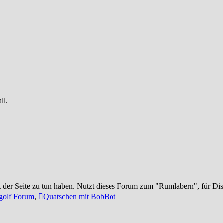
ll.
t der Seite zu tun haben. Nutzt dieses Forum zum "Rumlabern", für Di
golf Forum
,
Quatschen mit BobBot