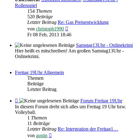
Rollenspiel
154
Themen
520
Beiträge
Letzter Beitrag
Re: Gas Preisentwicklung
Neuester
von
christoph1990
Beitrag
Fr 08 Feb, 2013 18:46
Samstag13Uhr - Onlinekrimi
Hier heißt es mitschreiben! Am großen Samstag13Uhr -
Onlinekrimi.
Freitag 19Uhr Allgemein
Themen
Beiträge
Letzter Beitrag
Feed
Forum Freitag 19Uhr
-
In diesem Forum dreht sich alles um Freitag 19 Uhr bzw.
Forum
Volleyball.
Freitag
1
Themen
19Uhr
11
Beiträge
Letzter Beitrag
Re: Intergration der Freitag1…
Neuester
von
austin