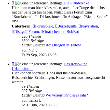
Feed
Die Plauderecke
-
Hier kann man über Alles reden, auch über Dinge die nichts
Die
mit der Seite zu tun haben. Nutzt dieses Forum zum
Plauderecke
"Rumlabern", für Diskussionen, für Anfragen "Biete - Suche"
usw.
Unterforen:
Forenspiele
,
Burzelgrüße
,
Playstation
,
Discgolf Forum
,
Quatschen mit BobBot
220
Themen
6590
Beiträge
Letzter Beitrag
Re: Discgolf in Teltow
Neuester
von
ND
Beitrag
Fr 29 Sep, 2023 16:05
Feed
Das Reise- und
-
Urlaubsforum
Das
Hier können spezielle Tipps und Insider-Wissen,
Reise-
Reiseberichte, Erfahrungen, Reiseliteratur usw. ausgetauscht
und
werden.
Urlaubsforum
39
Themen
397
Beiträge
Letzter Beitrag
Wo verreist ihr dieses Jahr?
Neuester
von
franzz
Beitrag
Sa 13 Jun, 2020 08:53