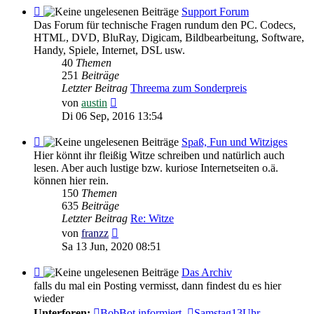
Feed
Support Forum
-
Das Forum für technische Fragen rundum den PC. Codecs,
Support
HTML, DVD, BluRay, Digicam, Bildbearbeitung, Software,
Forum
Handy, Spiele, Internet, DSL usw.
40
Themen
251
Beiträge
Letzter Beitrag
Threema zum Sonderpreis
Neuester
von
austin
Beitrag
Di 06 Sep, 2016 13:54
Feed
Spaß, Fun und Witziges
-
Hier könnt ihr fleißig Witze schreiben und natürlich auch
Spaß,
lesen. Aber auch lustige bzw. kuriose Internetseiten o.ä.
Fun
können hier rein.
und
150
Themen
Witziges
635
Beiträge
Letzter Beitrag
Re: Witze
Neuester
von
franzz
Beitrag
Sa 13 Jun, 2020 08:51
Feed
Das Archiv
-
falls du mal ein Posting vermisst, dann findest du es hier
Das
wieder
Archiv
Unterforen:
BobBot informiert
,
Samstag13Uhr -