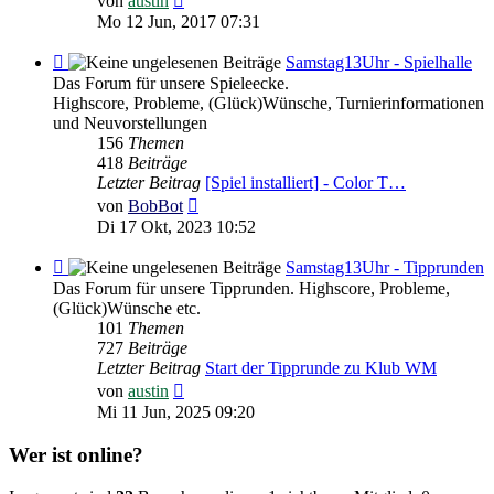
von
austin
Beitrag
Mo 12 Jun, 2017 07:31
Feed
Samstag13Uhr - Spielhalle
-
Das Forum für unsere Spieleecke.
Samstag13Uhr
Highscore, Probleme, (Glück)Wünsche, Turnierinformationen
-
und Neuvorstellungen
Spielhalle
156
Themen
418
Beiträge
Letzter Beitrag
[Spiel installiert] - Color T…
Neuester
von
BobBot
Beitrag
Di 17 Okt, 2023 10:52
Feed
Samstag13Uhr - Tipprunden
-
Das Forum für unsere Tipprunden. Highscore, Probleme,
Samstag13Uhr
(Glück)Wünsche etc.
-
101
Themen
Tipprunden
727
Beiträge
Letzter Beitrag
Start der Tipprunde zu Klub WM
Neuester
von
austin
Beitrag
Mi 11 Jun, 2025 09:20
Wer ist online?