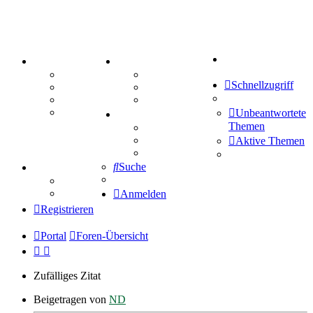
Suche
PORTAL
ZEUG
Forum
Aktienbörse
Schnellzugriff
Webhosting
Treffenübersicht
FAQ
Zitatesammlung
Mastodon
Unbeantwortete
SPIELE
Themen
Kniffel
Sudoku
Aktive Themen
Schiffe versenken
Suche
TIPPSPIEL
Tipprunde
Comunio
Anmelden
Registrieren
Portal
Foren-Übersicht
Zufälliges Zitat
Beigetragen von
ND