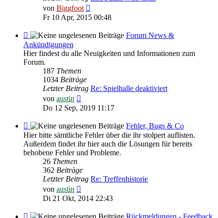
Neuester
von
Biggfoot
Beitrag
Fr 10 Apr, 2015 00:48
Feed
Forum News &
-
Ankündigungen
Forum
Hier findest du alle Neuigkeiten und Informationen zum
News
Forum.
&
187
Themen
Ankündigungen
1034
Beiträge
Letzter Beitrag
Re: Spielhalle deaktiviert
Neuester
von
austin
Beitrag
Do 12 Sep, 2019 11:17
Feed
Fehler, Bugs & Co
-
Hier bitte sämtliche Fehler über die ihr stolpert auflisten.
Fehler,
Außerdem findet ihr hier auch die Lösungen für bereits
Bugs
behobene Fehler und Probleme.
&
26
Themen
Co
362
Beiträge
Letzter Beitrag
Re: Treffenhistorie
Neuester
von
austin
Beitrag
Di 21 Okt, 2014 22:43
Feed
Rückmeldungen - Feedback