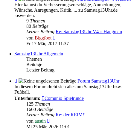
-
Hier kannst du Verbesserungsvorschläge, Anmerkungen,
Rückmeldungen
Wünsche, Anregungen, Kritik, ... zu Samstag13Uhr.de
-
loswerden.
Feedback
9
Themen
80
Beiträge
Letzter Beitrag
Re: Samstag13Uhr V4 :: Hangman
Neuester
von
Biggfoot
Beitrag
Fr 17 Mär, 2017 11:37
Samstag13Uhr Allgemein
Themen
Beiträge
Letzter Beitrag
Feed
Forum Samstag13Uhr
-
In diesem Forum dreht sich alles um Samstag13Uhr bzw.
Forum
Fußball.
Samstag13Uhr
Unterforum:
Comunio Spielrunde
125
Themen
1660
Beiträge
Letzter Beitrag
Re: der REIM!!
Neuester
von
austin
Beitrag
Mi 25 Mär, 2026 11:01