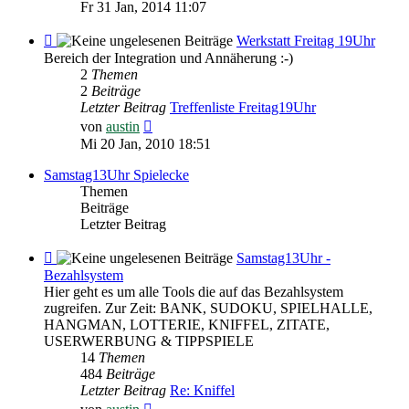
Beitrag
Fr 31 Jan, 2014 11:07
Feed
Werkstatt Freitag 19Uhr
-
Bereich der Integration und Annäherung :-)
Werkstatt
2
Themen
Freitag
2
Beiträge
19Uhr
Letzter Beitrag
Treffenliste Freitag19Uhr
Neuester
von
austin
Beitrag
Mi 20 Jan, 2010 18:51
Samstag13Uhr Spielecke
Themen
Beiträge
Letzter Beitrag
Feed
Samstag13Uhr -
-
Bezahlsystem
Samstag13Uhr
Hier geht es um alle Tools die auf das Bezahlsystem
-
zugreifen. Zur Zeit: BANK, SUDOKU, SPIELHALLE,
Bezahlsystem
HANGMAN, LOTTERIE, KNIFFEL, ZITATE,
USERWERBUNG & TIPPSPIELE
14
Themen
484
Beiträge
Letzter Beitrag
Re: Kniffel
Neuester