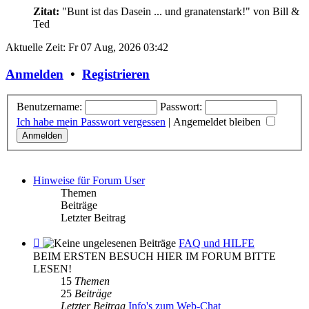
Zitat:
"Bunt ist das Dasein ... und granatenstark!"
von Bill &
Ted
Aktuelle Zeit: Fr 07 Aug, 2026 03:42
Anmelden
•
Registrieren
Benutzername:
Passwort:
Ich habe mein Passwort vergessen
|
Angemeldet bleiben
Hinweise für Forum User
Themen
Beiträge
Letzter Beitrag
Feed
FAQ und HILFE
-
BEIM ERSTEN BESUCH HIER IM FORUM BITTE
FAQ
LESEN!
und
15
Themen
HILFE
25
Beiträge
Letzter Beitrag
Info's zum Web-Chat