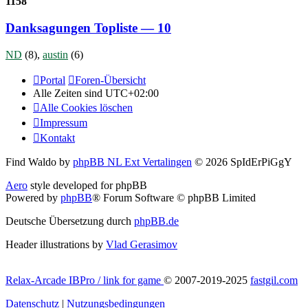
1158
Danksagungen Topliste — 10
ND
(8),
austin
(6)
Portal
Foren-Übersicht
Alle Zeiten sind
UTC+02:00
Alle Cookies löschen
Impressum
Kontakt
Find Waldo by
phpBB NL Ext Vertalingen
© 2026 SpIdErPiGgY
Aero
style developed for phpBB
Powered by
phpBB
® Forum Software © phpBB Limited
Deutsche Übersetzung durch
phpBB.de
Header illustrations by
Vlad Gerasimov
Relax-Arcade IBPro / link for game
© 2007-2019-2025
fastgil.com
Datenschutz
|
Nutzungsbedingungen