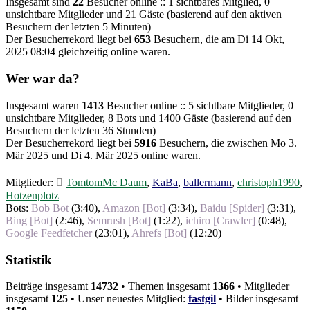
Insgesamt sind
22
Besucher online :: 1 sichtbares Mitglied, 0
unsichtbare Mitglieder und 21 Gäste (basierend auf den aktiven
Besuchern der letzten 5 Minuten)
Der Besucherrekord liegt bei
653
Besuchern, die am Di 14 Okt,
2025 08:04 gleichzeitig online waren.
Wer war da?
Insgesamt waren
1413
Besucher online :: 5 sichtbare Mitglieder, 0
unsichtbare Mitglieder, 8 Bots und 1400 Gäste (basierend auf den
Besuchern der letzten 36 Stunden)
Der Besucherrekord liegt bei
5916
Besuchern, die zwischen Mo 3.
Mär 2025 und Di 4. Mär 2025 online waren.
Mitglieder:
TomtomMc Daum
,
KaBa
,
ballermann
,
christoph1990
,
Hotzenplotz
Bots:
Bob Bot
(
3:40
),
Amazon [Bot]
(
3:34
),
Baidu [Spider]
(
3:31
),
Bing [Bot]
(
2:46
),
Semrush [Bot]
(
1:22
),
ichiro [Crawler]
(
0:48
),
Google Feedfetcher
(
23:01
),
Ahrefs [Bot]
(
12:20
)
Statistik
Beiträge insgesamt
14732
• Themen insgesamt
1366
• Mitglieder
insgesamt
125
• Unser neuestes Mitglied:
fastgil
• Bilder insgesamt