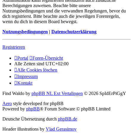
Administration kann registrierten Benutzern auch zusätzliche
Berechtigungen zuweisen. Beachte bitte unsere
Nutzungsbedingungen und die verwandten Regelungen, bevor du
dich registrierst. Bitte beachte auch die jeweiligen Forenregeln,
wenn du dich in diesem Board bewegst.
Nutzungsbedingungen
|
Datenschutzerklärung
Registrieren
Portal
Foren-Übersicht
Alle Zeiten sind
UTC+02:00
Alle Cookies löschen
Impressum
Kontakt
Find Waldo by
phpBB NL Ext Vertalingen
© 2026 SpIdErPiGgY
Aero
style developed for phpBB
Powered by
phpBB
® Forum Software © phpBB Limited
Deutsche Übersetzung durch
phpBB.de
Header illustrations by
Vlad Gerasimov