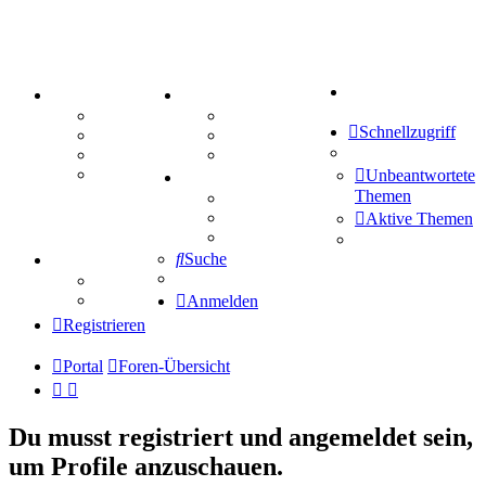
Suche
PORTAL
ZEUG
Forum
Aktienbörse
Schnellzugriff
Webhosting
Treffenübersicht
FAQ
Zitatesammlung
Mastodon
Unbeantwortete
SPIELE
Themen
Kniffel
Sudoku
Aktive Themen
Schiffe versenken
Suche
TIPPSPIEL
Tipprunde
Comunio
Anmelden
Registrieren
Portal
Foren-Übersicht
Du musst registriert und angemeldet sein,
um Profile anzuschauen.