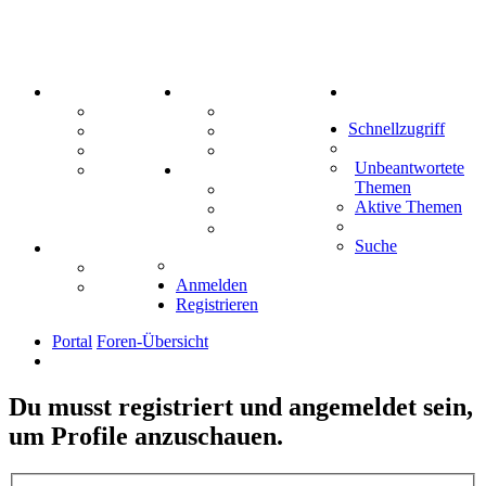
PORTAL
ZEUG
Suche
Forum
Aktienbörse
Schnellzugriff
Webhosting
Treffenübersicht
FAQ
Zitatesammlung
Unbeantwortete
Mastodon
SPIELE
Themen
Kniffel
Aktive Themen
Sudoku
Schiffe versenken
Suche
TIPPSPIEL
Tipprunde
Anmelden
Comunio
Registrieren
Portal
Foren-Übersicht
Du musst registriert und angemeldet sein,
um Profile anzuschauen.