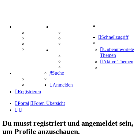
Suche
PORTAL
ZEUG
Forum
Aktienbörse
Schnellzugriff
Webhosting
Treffenübersicht
FAQ
Zitatesammlung
Mastodon
Unbeantwortete
SPIELE
Themen
Kniffel
Sudoku
Aktive Themen
Schiffe versenken
Suche
TIPPSPIEL
Tipprunde
Comunio
Anmelden
Registrieren
Portal
Foren-Übersicht
Du musst registriert und angemeldet sein,
um Profile anzuschauen.