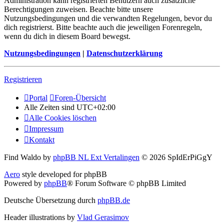
Administration kann registrierten Benutzern auch zusätzliche
Berechtigungen zuweisen. Beachte bitte unsere
Nutzungsbedingungen und die verwandten Regelungen, bevor du
dich registrierst. Bitte beachte auch die jeweiligen Forenregeln,
wenn du dich in diesem Board bewegst.
Nutzungsbedingungen
|
Datenschutzerklärung
Registrieren
Portal
Foren-Übersicht
Alle Zeiten sind
UTC+02:00
Alle Cookies löschen
Impressum
Kontakt
Find Waldo by
phpBB NL Ext Vertalingen
© 2026 SpIdErPiGgY
Aero
style developed for phpBB
Powered by
phpBB
® Forum Software © phpBB Limited
Deutsche Übersetzung durch
phpBB.de
Header illustrations by
Vlad Gerasimov