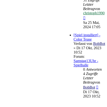
51
Zugriffe
Letzter
Beitrag
von
christoph1990
Neuester
Beitrag
Sa 25 Mai,
2024 17:05
[Spiel installiert] -
Color Tease
Verfasst von
BobBot
» Di 17 Okt, 2023
10:52
Forum:
Samstag13Uhr -
Spielhalle
0
Antworten
4
Zugriffe
Letzter
Beitrag
von
Neues
BobBot
Beitr
Di 17 Okt,
2023 10:52