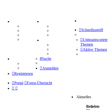
Suche
PORTAL
ZEUG
Forum
Aktienbörse
Schnellzugriff
Webhosting
Treffenübersicht
FAQ
Zitatesammlung
Mastodon
Unbeantwortete
SPIELE
Themen
Kniffel
Sudoku
Aktive Themen
Schiffe versenken
Suche
TIPPSPIEL
Tipprunde
Comunio
Anmelden
Registrieren
Portal
Foren-Übersicht
Aktuelles
Beliebte