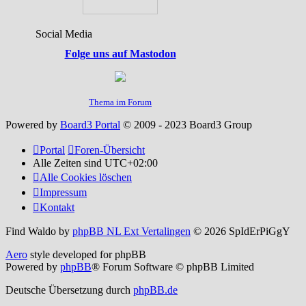
Social Media
Folge uns auf Mastodon
Thema im Forum
Powered by
Board3 Portal
© 2009 - 2023 Board3 Group
Portal
Foren-Übersicht
Alle Zeiten sind
UTC+02:00
Alle Cookies löschen
Impressum
Kontakt
Find Waldo by
phpBB NL Ext Vertalingen
© 2026 SpIdErPiGgY
Aero
style developed for phpBB
Powered by
phpBB
® Forum Software © phpBB Limited
Deutsche Übersetzung durch
phpBB.de