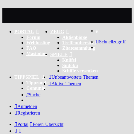
Suche
PORTAL
ZEUG
Forum
Aktienbörse
Schnellzugriff
Webhosting
Treffenübersicht
FAQ
Zitatesammlung
Mastodon
SPIELE
Kniffel
Sudoku
Schiffe versenken
TIPPSPIEL
Unbeantwortete Themen
Tipprunde
Aktive Themen
Comunio
Suche
Anmelden
Registrieren
Portal
Foren-Übersicht