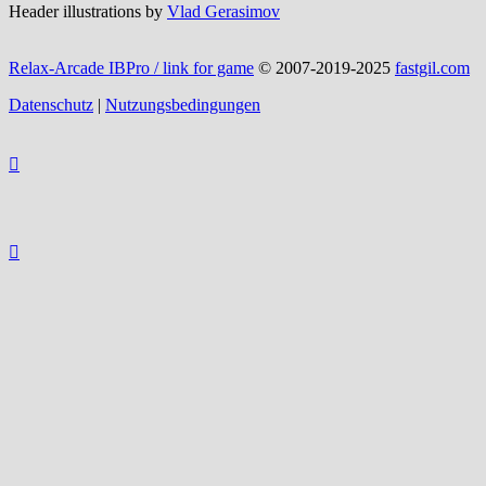
Header illustrations by
Vlad Gerasimov
Relax-Arcade IBPro / link for game
© 2007-2019-2025
fastgil.com
Datenschutz
|
Nutzungsbedingungen