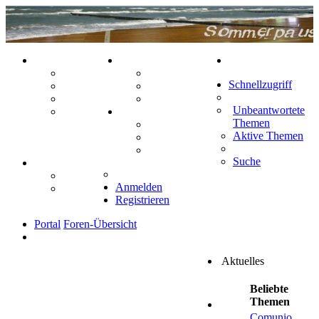
PORTAL
ZEUG
Suche
Forum
Aktienbörse
Schnellzugriff
Webhosting
Treffenübersicht
FAQ
Zitatesammlung
Unbeantwortete
Mastodon
SPIELE
Themen
Kniffel
Aktive Themen
Sudoku
Schiffe versenken
Suche
TIPPSPIEL
Tipprunde
Anmelden
Comunio
Registrieren
Portal
Foren-Übersicht
Aktuelles
Beliebte
Themen
Comunio