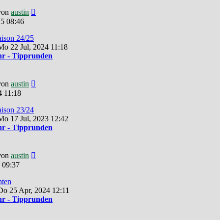
Neuester
von
austin
Beitrag
5 08:46
aison 24/25
o 22 Jul, 2024 11:18
r - Tipprunden
Neuester
von
austin
Beitrag
4 11:18
aison 23/24
o 17 Jul, 2023 12:42
r - Tipprunden
Neuester
von
austin
Beitrag
 09:37
hten
Do 25 Apr, 2024 12:11
r - Tipprunden