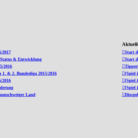
Aktuel
6/2017
Start 
 Status & Entwicklung
Start 
5/2016
Tipper
 1. & 2. Bundesliga 2015/2016
[Spiel 
5/2016
[Spiel 
nderung
[Spiel 
raunschweiger Land
Discgol