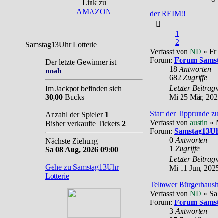
Link zu
AMAZON
der REIM!!
1
2
Samstag13Uhr Lotterie
Verfasst von
ND
» Fr
Forum:
Forum Sams
Der letzte Gewinner ist
18
Antworten
noah
682
Zugriffe
Letzter Beitrag
Im Jackpot befinden sich
30,00
Bucks
Mi 25 Mär, 202
Start der Tipprunde 
Anzahl der Spieler
1
Verfasst von
austin
» M
Bisher verkaufte Tickets
2
Forum:
Samstag13Uh
0
Antworten
Nächste Ziehung
1
Zugriffe
Sa 08 Aug, 2026 09:00
Letzter Beitrag
Gehe zu Samstag13Uhr
Mi 11 Jun, 202
Lotterie
Teltower Bürgerhaush
Verfasst von
ND
» Sa
Forum:
Forum Sams
3
Antworten