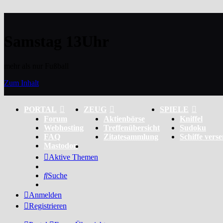
Samstag 13Uhr
mehr als nur Fußball
Zum Inhalt
PORTAL
ZEUG
SPIELE
Forum
Aktienbörse
Kniffel
Webhosting
Treffenübersicht
Sudoku
FAQ
Zitatesammlung
Schiffe vers
Mastodon
Aktive Themen
Suche
Anmelden
Registrieren