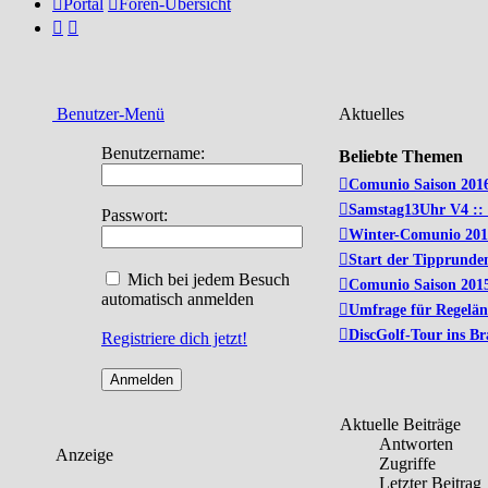
Portal
Foren-Übersicht
Benutzer-Menü
Aktuelles
Benutzername:
Beliebte Themen
Comunio Saison 201
Samstag13Uhr V4 ::
Passwort:
Winter-Comunio 201
Start der Tipprunden
Mich bei jedem Besuch
Comunio Saison 201
automatisch anmelden
Umfrage für Regelä
DiscGolf-Tour ins B
Registriere dich jetzt!
Aktuelle Beiträge
Antworten
Anzeige
Zugriffe
Letzter Beitrag