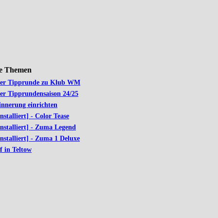
le Themen
der Tipprunde zu Klub WM
der Tipprundensaison 24/25
innerung einrichten
installiert] - Color Tease
installiert] - Zuma Legend
installiert] - Zuma 1 Deluxe
f in Teltow