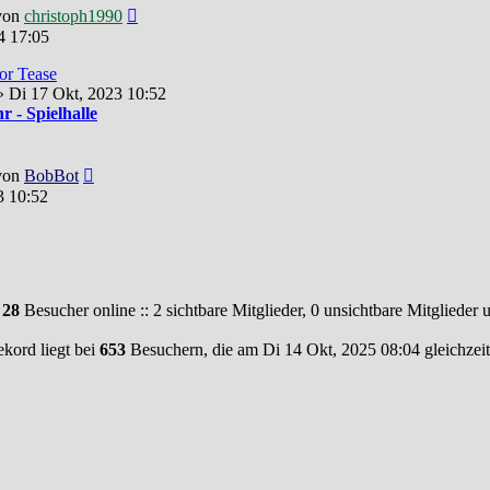
Neuester
von
christoph1990
Beitrag
4 17:05
lor Tease
 Di 17 Okt, 2023 10:52
 - Spielhalle
Neuester
von
BobBot
Beitrag
3 10:52
d
28
Besucher online :: 2 sichtbare Mitglieder, 0 unsichtbare Mitglieder
kord liegt bei
653
Besuchern, die am Di 14 Okt, 2025 08:04 gleichzeit