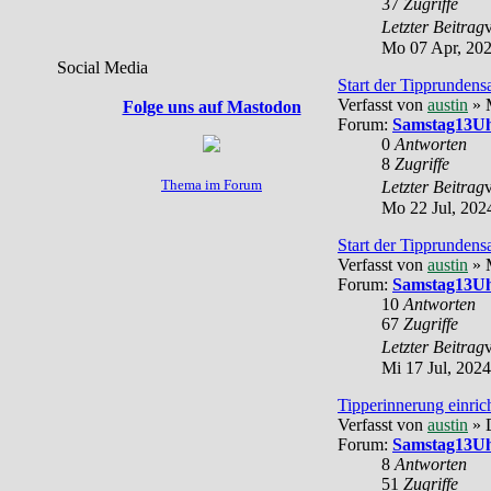
37
Zugriffe
Letzter Beitrag
Mo 07 Apr, 202
Social Media
Start der Tipprundens
Verfasst von
austin
» M
Folge uns auf Mastodon
Forum:
Samstag13Uh
0
Antworten
8
Zugriffe
Thema im Forum
Letzter Beitrag
Mo 22 Jul, 202
Start der Tipprundens
Verfasst von
austin
» M
Forum:
Samstag13Uh
10
Antworten
67
Zugriffe
Letzter Beitrag
Mi 17 Jul, 2024
Tipperinnerung einric
Verfasst von
austin
» 
Forum:
Samstag13Uh
8
Antworten
51
Zugriffe