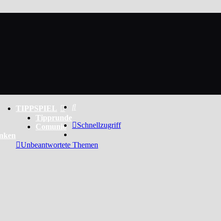
Suche
TIPPSPIEL
Tipprunde
Schnellzugriff
Comunio
enken
Unbeantwortete Themen