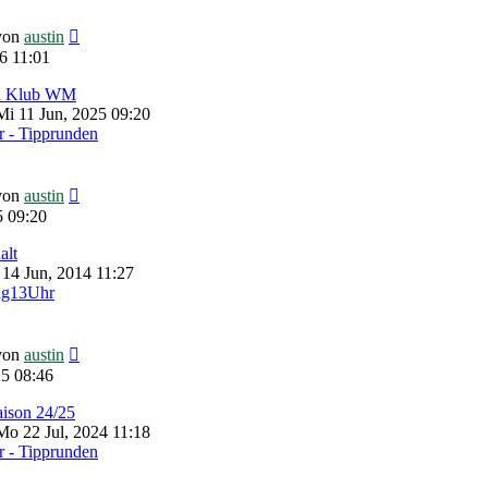
Neuester
von
austin
Beitrag
6 11:01
zu Klub WM
i 11 Jun, 2025 09:20
 - Tipprunden
Neuester
von
austin
Beitrag
5 09:20
alt
 14 Jun, 2014 11:27
ag13Uhr
Neuester
von
austin
Beitrag
5 08:46
aison 24/25
o 22 Jul, 2024 11:18
 - Tipprunden