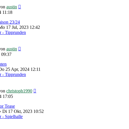
Neuester
von
austin
Beitrag
4 11:18
aison 23/24
o 17 Jul, 2023 12:42
 - Tipprunden
Neuester
von
austin
Beitrag
 09:37
hten
Do 25 Apr, 2024 12:11
 - Tipprunden
Neuester
von
christoph1990
Beitrag
4 17:05
lor Tease
 Di 17 Okt, 2023 10:52
- Spielhalle