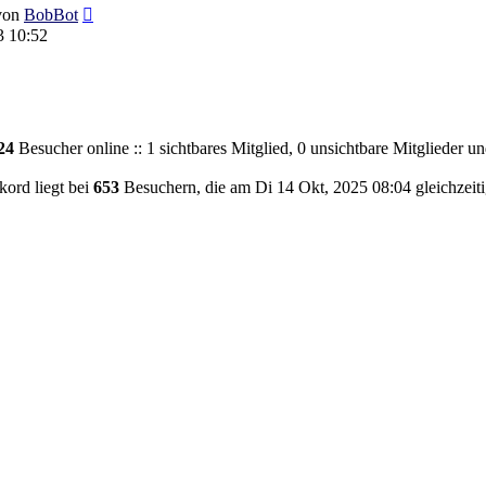
Neuester
von
BobBot
Beitrag
3 10:52
24
Besucher online :: 1 sichtbares Mitglied, 0 unsichtbare Mitglieder u
ord liegt bei
653
Besuchern, die am Di 14 Okt, 2025 08:04 gleichzeiti