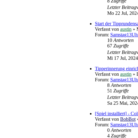
8
Zugriffe
Letzter Beitrag
Mo 22 Jul, 202
Start der Tipprundens
Verfasst von
austin
» M
Forum:
Samstag13Uhr
10
Antworten
67
Zugriffe
Letzter Beitrag
Mi 17 Jul, 2024
Tipperinnerung einric
Verfasst von
austin
» 
Forum:
Samstag13Uhr
8
Antworten
51
Zugriffe
Letzter Beitrag
Sa 25 Mai, 202
[Spiel installiert] - Co
Verfasst von
BobBot
»
Forum:
Samstag13Uhr 
0
Antworten
4
Zugriffe