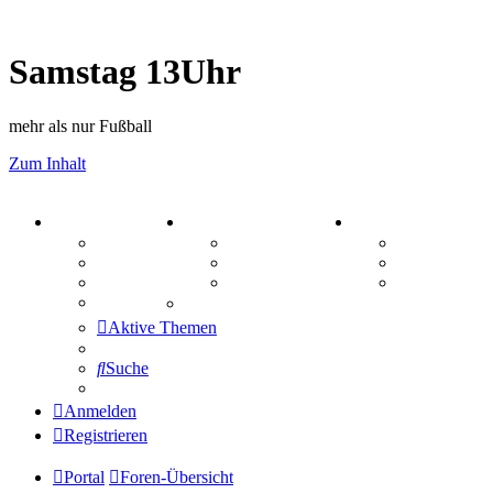
Samstag 13Uhr
mehr als nur Fußball
Zum Inhalt
PORTAL
ZEUG
SPIELE
Forum
Aktienbörse
Kniffel
Webhosting
Treffenübersicht
Sudoku
FAQ
Zitatesammlung
Schiffe vers
Mastodon
Aktive Themen
Suche
Anmelden
Registrieren
Portal
Foren-Übersicht