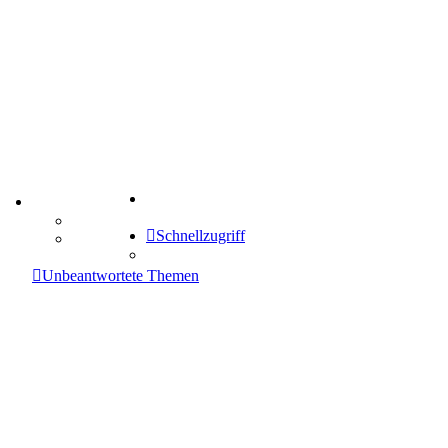
Suche
TIPPSPIEL
Tipprunde
Schnellzugriff
Comunio
enken
Unbeantwortete Themen