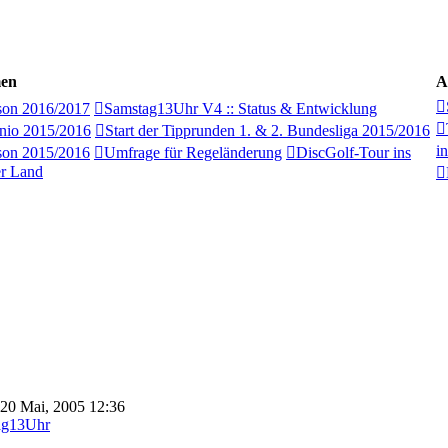
men
A
son 2016/2017
Samstag13Uhr V4 :: Status & Entwicklung
nio 2015/2016
Start der Tipprunden 1. & 2. Bundesliga 2015/2016
i
son 2015/2016
Umfrage für Regeländerung
DiscGolf-Tour ins
r Land
 20 Mai, 2005 12:36
ag13Uhr