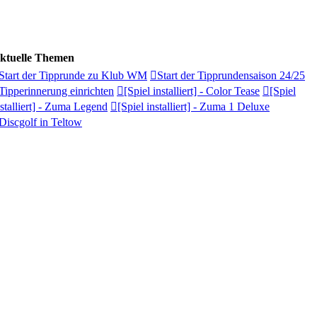
ktuelle Themen
Start der Tipprunde zu Klub WM
Start der Tipprundensaison 24/25
Tipperinnerung einrichten
[Spiel installiert] - Color Tease
[Spiel
nstalliert] - Zuma Legend
[Spiel installiert] - Zuma 1 Deluxe
Discgolf in Teltow