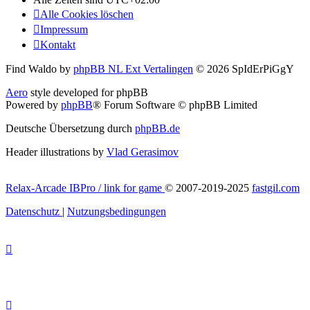
Alle Cookies löschen
Impressum
Kontakt
Find Waldo by
phpBB NL Ext Vertalingen
© 2026 SpIdErPiGgY
Aero
style developed for phpBB
Powered by
phpBB
® Forum Software © phpBB Limited
Deutsche Übersetzung durch
phpBB.de
Header illustrations by
Vlad Gerasimov
Relax-Arcade IBPro / link for game
© 2007-2019-2025
fastgil.com
Datenschutz
|
Nutzungsbedingungen