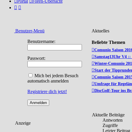
Portal
Foren-Übersicht
Benutzer-Menü
Aktuelles
Benutzername:
Beliebte Themen
Comunio Saison 201
Samstag13Uhr V4 ::
Passwort:
Winter-Comunio 201
Start der Tipprunden
Mich bei jedem Besuch
Comunio Saison 201
automatisch anmelden
Umfrage für Regelä
DiscGolf-Tour ins B
Registriere dich jetzt!
Aktuelle Beiträge
Antworten
Anzeige
Zugriffe
Letzter Beitrag