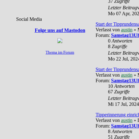
37
Zugriffe
Letzter Beitrag
Mo 07 Apr, 202
Social Media
Start der Tipprundens
Verfasst von
austin
» M
Folge uns auf Mastodon
Forum:
Samstag13Uh
0
Antworten
8
Zugriffe
Thema im Forum
Letzter Beitrag
Mo 22 Jul, 202
Start der Tipprundens
Verfasst von
austin
» M
Forum:
Samstag13Uh
10
Antworten
67
Zugriffe
Letzter Beitrag
Mi 17 Jul, 2024
Tipperinnerung einric
Verfasst von
austin
» 
Forum:
Samstag13Uh
8
Antworten
51
Zugriffe