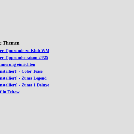
le Themen
der Tipprunde zu Klub WM
der Tipprundensaison 24/25
innerung einrichten
installiert] - Color Tease
installiert] - Zuma Legend
installiert] - Zuma 1 Deluxe
f in Teltow