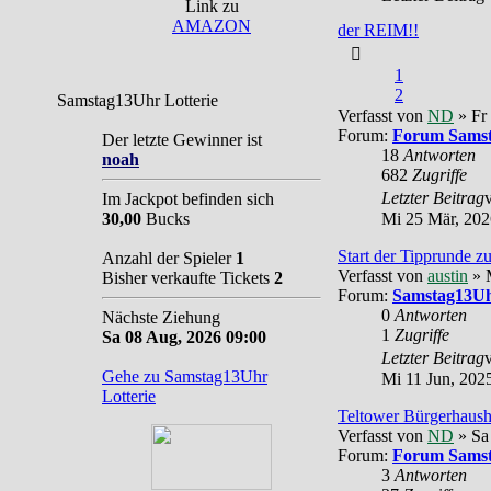
Link zu
AMAZON
der REIM!!
1
2
Samstag13Uhr Lotterie
Verfasst von
ND
» Fr
Forum:
Forum Sams
Der letzte Gewinner ist
18
Antworten
noah
682
Zugriffe
Letzter Beitrag
Im Jackpot befinden sich
30,00
Bucks
Mi 25 Mär, 202
Start der Tipprunde 
Anzahl der Spieler
1
Verfasst von
austin
» M
Bisher verkaufte Tickets
2
Forum:
Samstag13Uh
0
Antworten
Nächste Ziehung
1
Zugriffe
Sa 08 Aug, 2026 09:00
Letzter Beitrag
Gehe zu Samstag13Uhr
Mi 11 Jun, 202
Lotterie
Teltower Bürgerhaush
Verfasst von
ND
» Sa
Forum:
Forum Sams
3
Antworten