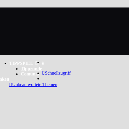
Suche
TIPPSPIEL
Tipprunde
Schnellzugriff
Comunio
enken
Unbeantwortete Themen