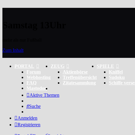
Samstag 13Uhr
mehr als nur Fußball
Zum Inhalt
PORTAL
ZEUG
SPIELE
Forum
Aktienbörse
Kniffel
Webhosting
Treffenübersicht
Sudoku
FAQ
Zitatesammlung
Schiffe vers
Mastodon
Aktive Themen
Suche
Anmelden
Registrieren