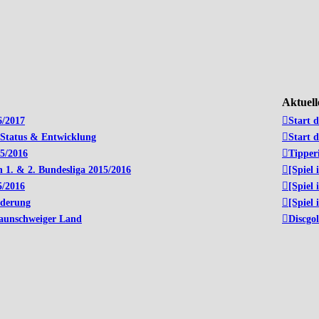
Aktuel
6/2017
Start 
 Status & Entwicklung
Start 
5/2016
Tipper
 1. & 2. Bundesliga 2015/2016
[Spiel 
5/2016
[Spiel 
nderung
[Spiel 
raunschweiger Land
Discgol