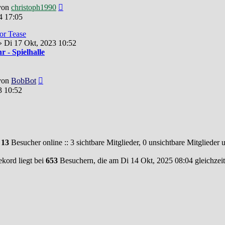
Neuester
von
christoph1990
Beitrag
4 17:05
lor Tease
 Di 17 Okt, 2023 10:52
 - Spielhalle
Neuester
von
BobBot
Beitrag
3 10:52
d
13
Besucher online :: 3 sichtbare Mitglieder, 0 unsichtbare Mitglieder
kord liegt bei
653
Besuchern, die am Di 14 Okt, 2025 08:04 gleichzeit