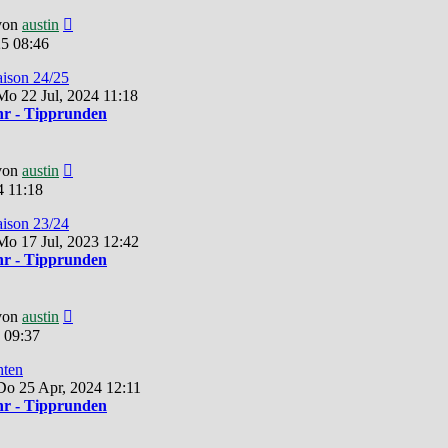
Neuester
von
austin
Beitrag
5 08:46
aison 24/25
o 22 Jul, 2024 11:18
r - Tipprunden
Neuester
von
austin
Beitrag
4 11:18
aison 23/24
o 17 Jul, 2023 12:42
r - Tipprunden
Neuester
von
austin
Beitrag
 09:37
hten
Do 25 Apr, 2024 12:11
r - Tipprunden