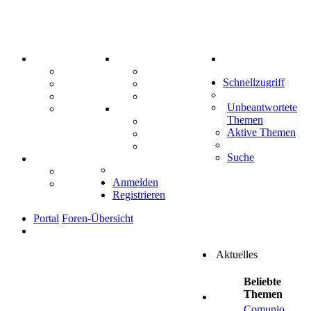
PORTAL
ZEUG
Suche
Forum
Aktienbörse
Schnellzugriff
Webhosting
Treffenübersicht
FAQ
Zitatesammlung
Unbeantwortete
Mastodon
SPIELE
Themen
Kniffel
Aktive Themen
Sudoku
Schiffe versenken
Suche
TIPPSPIEL
Tipprunde
Anmelden
Comunio
Registrieren
Portal
Foren-Übersicht
Aktuelles
Beliebte
Themen
Comunio