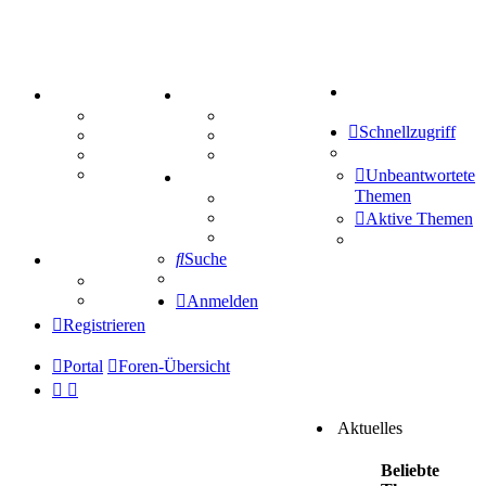
Suche
PORTAL
ZEUG
Forum
Aktienbörse
Schnellzugriff
Webhosting
Treffenübersicht
FAQ
Zitatesammlung
Mastodon
Unbeantwortete
SPIELE
Themen
Kniffel
Sudoku
Aktive Themen
Schiffe versenken
Suche
TIPPSPIEL
Tipprunde
Comunio
Anmelden
Registrieren
Portal
Foren-Übersicht
Aktuelles
Beliebte