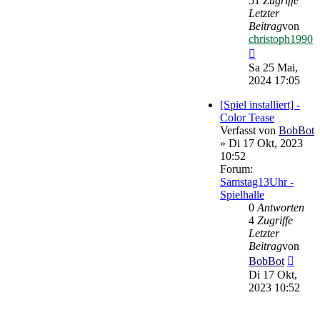
51
Zugriffe
Letzter
Beitrag
von
christoph1990
Neuester
Beitrag
Sa 25 Mai,
2024 17:05
[Spiel installiert] -
Color Tease
Verfasst von
BobBot
» Di 17 Okt, 2023
10:52
Forum:
Samstag13Uhr -
Spielhalle
0
Antworten
4
Zugriffe
Letzter
Beitrag
von
Neues
BobBot
Beitr
Di 17 Okt,
2023 10:52