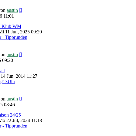
Neuester
von
austin
Beitrag
6 11:01
zu Klub WM
i 11 Jun, 2025 09:20
 - Tipprunden
Neuester
von
austin
Beitrag
5 09:20
alt
 14 Jun, 2014 11:27
ag13Uhr
Neuester
von
austin
Beitrag
5 08:46
aison 24/25
o 22 Jul, 2024 11:18
 - Tipprunden