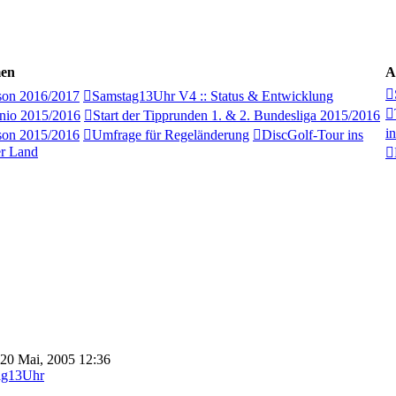
men
A
son 2016/2017
Samstag13Uhr V4 :: Status & Entwicklung
nio 2015/2016
Start der Tipprunden 1. & 2. Bundesliga 2015/2016
i
son 2015/2016
Umfrage für Regeländerung
DiscGolf-Tour ins
r Land
 20 Mai, 2005 12:36
ag13Uhr