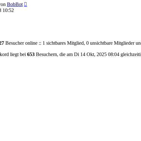
Neuester
von
BobBot
Beitrag
3 10:52
27
Besucher online :: 1 sichtbares Mitglied, 0 unsichtbare Mitglieder u
ord liegt bei
653
Besuchern, die am Di 14 Okt, 2025 08:04 gleichzeiti