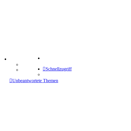
Suche
TIPPSPIEL
Tipprunde
Schnellzugriff
Comunio
enken
Unbeantwortete Themen