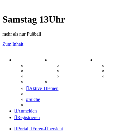
Samstag 13Uhr
mehr als nur Fußball
Zum Inhalt
PORTAL
ZEUG
SPIELE
Forum
Aktienbörse
Kniffel
Webhosting
Treffenübersicht
Sudoku
FAQ
Zitatesammlung
Schiffe vers
Mastodon
Aktive Themen
Suche
Anmelden
Registrieren
Portal
Foren-Übersicht