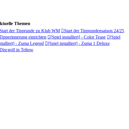
ktuelle Themen
Start der Tipprunde zu Klub WM
Start der Tipprundensaison 24/25
Tipperinnerung einrichten
[Spiel installiert] - Color Tease
[Spiel
nstalliert] - Zuma Legend
[Spiel installiert] - Zuma 1 Deluxe
Discgolf in Teltow