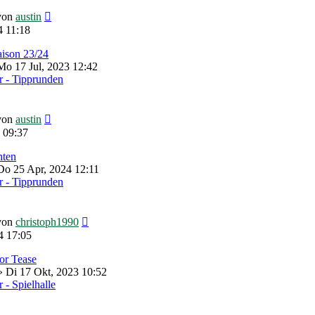
Neuester
von
austin
Beitrag
4 11:18
aison 23/24
o 17 Jul, 2023 12:42
 - Tipprunden
Neuester
von
austin
Beitrag
 09:37
hten
Do 25 Apr, 2024 12:11
 - Tipprunden
Neuester
von
christoph1990
Beitrag
4 17:05
lor Tease
 Di 17 Okt, 2023 10:52
- Spielhalle