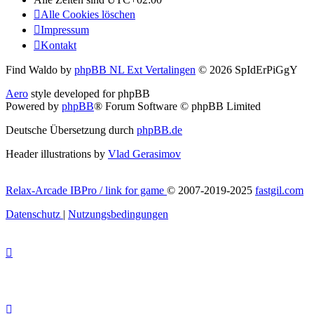
Alle Cookies löschen
Impressum
Kontakt
Find Waldo by
phpBB NL Ext Vertalingen
© 2026 SpIdErPiGgY
Aero
style developed for phpBB
Powered by
phpBB
® Forum Software © phpBB Limited
Deutsche Übersetzung durch
phpBB.de
Header illustrations by
Vlad Gerasimov
Relax-Arcade IBPro / link for game
© 2007-2019-2025
fastgil.com
Datenschutz
|
Nutzungsbedingungen