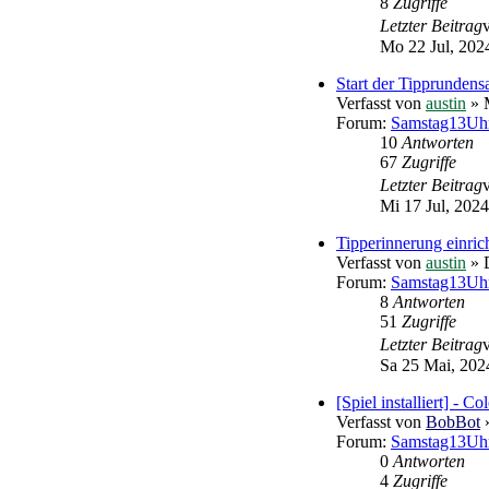
8
Zugriffe
Letzter Beitrag
Mo 22 Jul, 202
Start der Tipprundens
Verfasst von
austin
» M
Forum:
Samstag13Uhr
10
Antworten
67
Zugriffe
Letzter Beitrag
Mi 17 Jul, 2024
Tipperinnerung einric
Verfasst von
austin
» 
Forum:
Samstag13Uhr
8
Antworten
51
Zugriffe
Letzter Beitrag
Sa 25 Mai, 202
[Spiel installiert] - Co
Verfasst von
BobBot
»
Forum:
Samstag13Uhr 
0
Antworten
4
Zugriffe