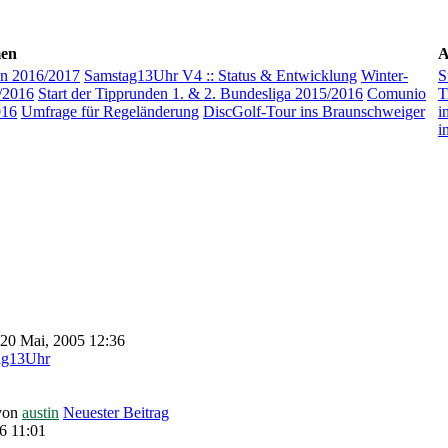
men
A
n 2016/2017
Samstag13Uhr V4 :: Status & Entwicklung
Winter-
S
/2016
Start der Tipprunden 1. & 2. Bundesliga 2015/2016
Comunio
T
016
Umfrage für Regeländerung
DiscGolf-Tour ins Braunschweiger
i
i
 20 Mai, 2005 12:36
ag13Uhr
von
austin
Neuester Beitrag
6 11:01