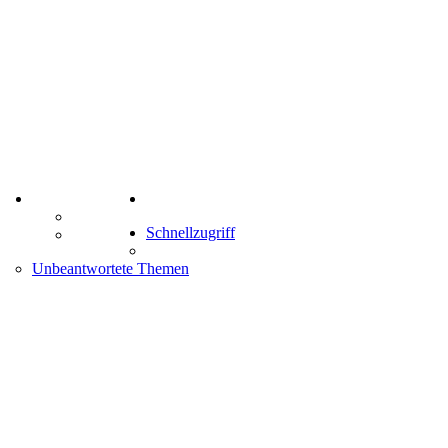
TIPPSPIEL
Suche
Tipprunde
Schnellzugriff
Comunio
enken
Unbeantwortete Themen