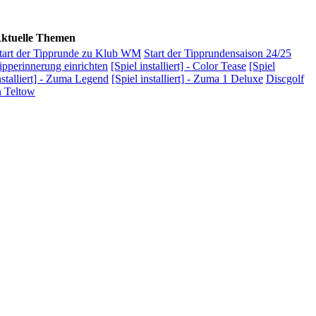
ktuelle Themen
tart der Tipprunde zu Klub WM
Start der Tipprundensaison 24/25
ipperinnerung einrichten
[Spiel installiert] - Color Tease
[Spiel
nstalliert] - Zuma Legend
[Spiel installiert] - Zuma 1 Deluxe
Discgolf
n Teltow