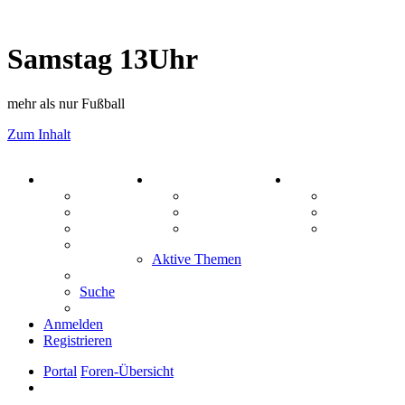
Samstag 13Uhr
mehr als nur Fußball
Zum Inhalt
PORTAL
ZEUG
SPIELE
Forum
Aktienbörse
Kniffel
Webhosting
Treffenübersicht
Sudoku
FAQ
Zitatesammlung
Schiffe vers
Mastodon
Aktive Themen
Suche
Anmelden
Registrieren
Portal
Foren-Übersicht