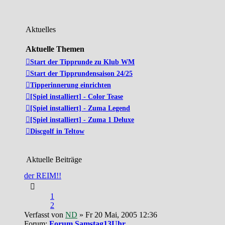
Aktuelles
Aktuelle Themen
Start der Tipprunde zu Klub WM
Start der Tipprundensaison 24/25
Tipperinnerung einrichten
[Spiel installiert] - Color Tease
[Spiel installiert] - Zuma Legend
[Spiel installiert] - Zuma 1 Deluxe
Discgolf in Teltow
Aktuelle Beiträge
der REIM!!
1
2
Verfasst von
ND
» Fr 20 Mai, 2005 12:36
Forum:
Forum Samstag13Uhr