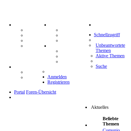
PORTAL
ZEUG
Suche
Forum
Aktienbörse
Schnellzugriff
Webhosting
Treffenübersicht
FAQ
Zitatesammlung
Unbeantwortete
Mastodon
SPIELE
Themen
Kniffel
Aktive Themen
Sudoku
Schiffe versenken
Suche
TIPPSPIEL
Tipprunde
Anmelden
Comunio
Registrieren
Portal
Foren-Übersicht
Aktuelles
Beliebte
Themen
Comunio