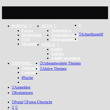
Suche
PORTAL
ZEUG
Forum
Aktienbörse
Schnellzugriff
Webhosting
Treffenübersicht
FAQ
Zitatesammlung
Mastodon
SPIELE
Kniffel
Sudoku
Schiffe versenken
TIPPSPIEL
Unbeantwortete Themen
Tipprunde
Aktive Themen
Comunio
Suche
Anmelden
Registrieren
Portal
Foren-Übersicht