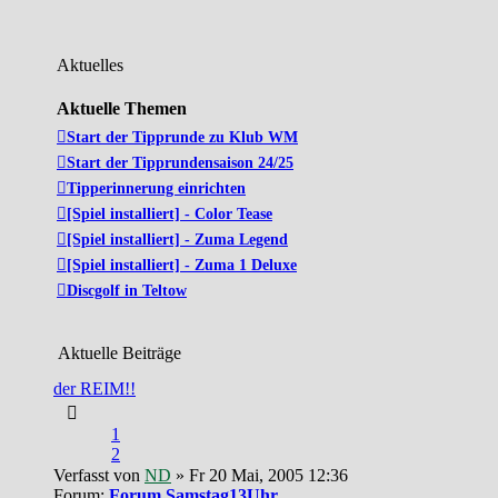
Aktuelles
Aktuelle Themen
Start der Tipprunde zu Klub WM
Start der Tipprundensaison 24/25
Tipperinnerung einrichten
[Spiel installiert] - Color Tease
[Spiel installiert] - Zuma Legend
[Spiel installiert] - Zuma 1 Deluxe
Discgolf in Teltow
Aktuelle Beiträge
der REIM!!
1
2
Verfasst von
ND
» Fr 20 Mai, 2005 12:36
Forum:
Forum Samstag13Uhr