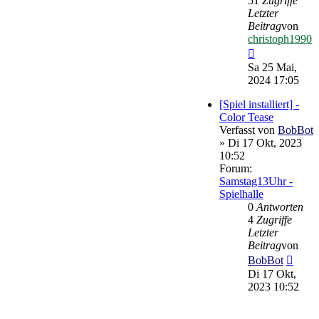
51
Zugriffe
Letzter
Beitrag
von
christoph1990
Neuester
Beitrag
Sa 25 Mai,
2024 17:05
[Spiel installiert] -
Color Tease
Verfasst von
BobBot
» Di 17 Okt, 2023
10:52
Forum:
Samstag13Uhr -
Spielhalle
0
Antworten
4
Zugriffe
Letzter
Beitrag
von
Neues
BobBot
Beitr
Di 17 Okt,
2023 10:52