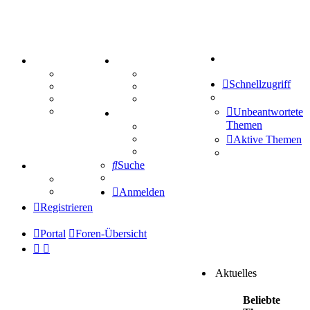
Suche
PORTAL
ZEUG
Forum
Aktienbörse
Schnellzugriff
Webhosting
Treffenübersicht
FAQ
Zitatesammlung
Mastodon
Unbeantwortete
SPIELE
Themen
Kniffel
Sudoku
Aktive Themen
Schiffe versenken
Suche
TIPPSPIEL
Tipprunde
Comunio
Anmelden
Registrieren
Portal
Foren-Übersicht
Aktuelles
Beliebte