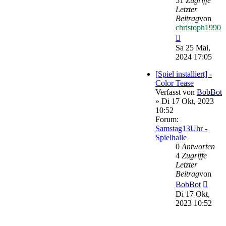
51
Zugriffe
Letzter
Beitrag
von
christoph1990
Neuester
Beitrag
Sa 25 Mai,
2024 17:05
[Spiel installiert] -
Color Tease
Verfasst von
BobBot
» Di 17 Okt, 2023
10:52
Forum:
Samstag13Uhr -
Spielhalle
0
Antworten
4
Zugriffe
Letzter
Beitrag
von
Neues
BobBot
Beitr
Di 17 Okt,
2023 10:52