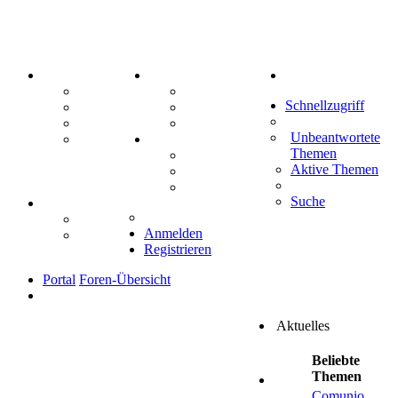
PORTAL
ZEUG
Suche
Forum
Aktienbörse
Schnellzugriff
Webhosting
Treffenübersicht
FAQ
Zitatesammlung
Unbeantwortete
Mastodon
SPIELE
Themen
Kniffel
Aktive Themen
Sudoku
Schiffe versenken
Suche
TIPPSPIEL
Tipprunde
Anmelden
Comunio
Registrieren
Portal
Foren-Übersicht
Aktuelles
Beliebte
Themen
Comunio