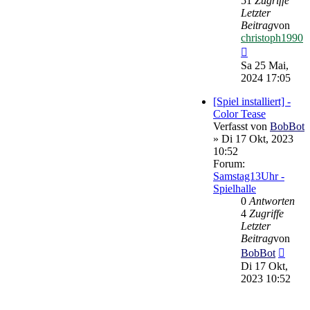
51
Zugriffe
Letzter
Beitrag
von
christoph1990
Neuester
Beitrag
Sa 25 Mai,
2024 17:05
[Spiel installiert] -
Color Tease
Verfasst von
BobBot
» Di 17 Okt, 2023
10:52
Forum:
Samstag13Uhr -
Spielhalle
0
Antworten
4
Zugriffe
Letzter
Beitrag
von
Neues
BobBot
Beitr
Di 17 Okt,
2023 10:52