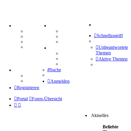
Suche
PORTAL
ZEUG
Forum
Aktienbörse
Schnellzugriff
Webhosting
Treffenübersicht
FAQ
Zitatesammlung
Mastodon
Unbeantwortete
SPIELE
Themen
Kniffel
Sudoku
Aktive Themen
Schiffe versenken
Suche
TIPPSPIEL
Tipprunde
Comunio
Anmelden
Registrieren
Portal
Foren-Übersicht
Aktuelles
Beliebte