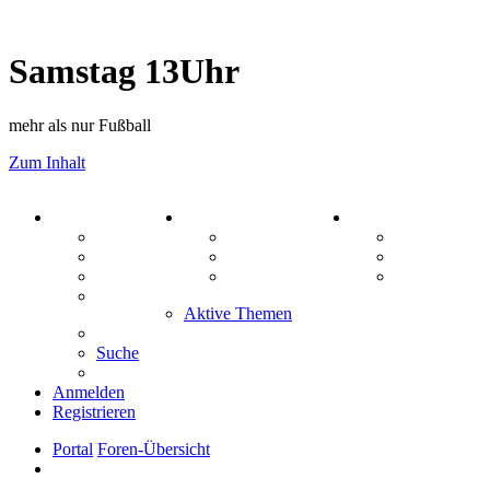
Samstag 13Uhr
mehr als nur Fußball
Zum Inhalt
PORTAL
ZEUG
SPIELE
Forum
Aktienbörse
Kniffel
Webhosting
Treffenübersicht
Sudoku
FAQ
Zitatesammlung
Schiffe vers
Mastodon
Aktive Themen
Suche
Anmelden
Registrieren
Portal
Foren-Übersicht