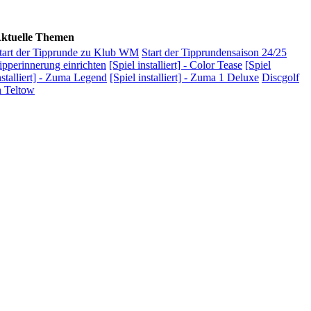
ktuelle Themen
tart der Tipprunde zu Klub WM
Start der Tipprundensaison 24/25
ipperinnerung einrichten
[Spiel installiert] - Color Tease
[Spiel
nstalliert] - Zuma Legend
[Spiel installiert] - Zuma 1 Deluxe
Discgolf
n Teltow