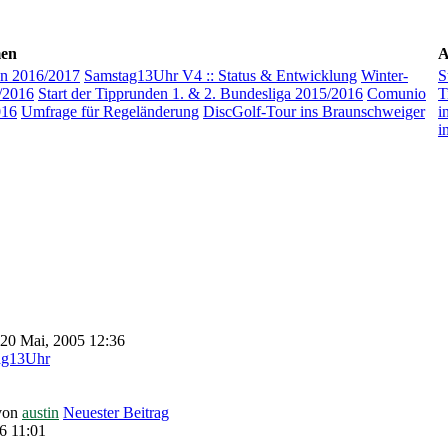
men
A
n 2016/2017
Samstag13Uhr V4 :: Status & Entwicklung
Winter-
S
/2016
Start der Tipprunden 1. & 2. Bundesliga 2015/2016
Comunio
T
016
Umfrage für Regeländerung
DiscGolf-Tour ins Braunschweiger
i
i
 20 Mai, 2005 12:36
ag13Uhr
von
austin
Neuester Beitrag
6 11:01