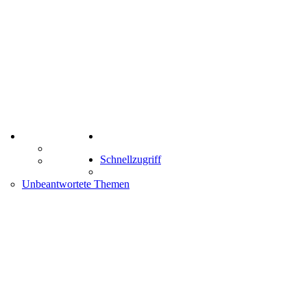
TIPPSPIEL
Suche
Tipprunde
Schnellzugriff
Comunio
enken
Unbeantwortete Themen