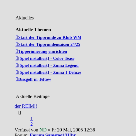
Aktuelles
Aktuelle Themen
Start der Tipprunde zu Klub WM
Start der Tipprundensaison 24/25
Tipperinnerung einrichten
[Spiel installiert] - Color Tease
[Spiel installiert] - Zuma Legend
[Spiel installiert] - Zuma 1 Deluxe
Discgolf in Teltow
Aktuelle Beiträge
der REIM!!
1
2
Verfasst von
ND
» Fr 20 Mai, 2005 12:36
Forum:
Forum Samstag13Uhr