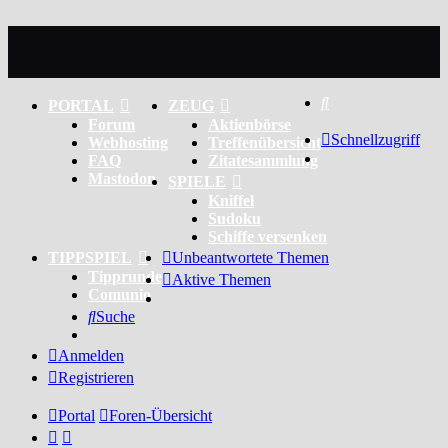
Suche
PORTAL
ZEUG
Forum
Aktienbörse
Schnellzugriff
Webhosting
Treffenübersicht
FAQ
Zitatesammlung
Mastodon
SPIELE
Kniffel
Sudoku
Schiffe versenken
TIPPSPIEL
Unbeantwortete Themen
Tipprunde
Aktive Themen
Comunio
Suche
Anmelden
Registrieren
Portal
Foren-Übersicht