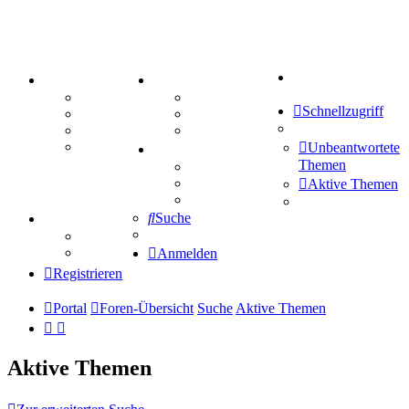
Suche
PORTAL
ZEUG
Forum
Aktienbörse
Schnellzugriff
Webhosting
Treffenübersicht
FAQ
Zitatesammlung
Mastodon
Unbeantwortete
SPIELE
Themen
Kniffel
Sudoku
Aktive Themen
Schiffe versenken
Suche
TIPPSPIEL
Tipprunde
Comunio
Anmelden
Registrieren
Portal
Foren-Übersicht
Suche
Aktive Themen
Aktive Themen