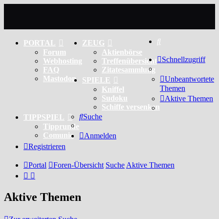
Suche
PORTAL
ZEUG
Forum
Aktienbörse
Schnellzugriff
Webhosting
Treffenübersicht
FAQ
Zitatesammlung
Mastodon
Unbeantwortete
SPIELE
Themen
Kniffel
Sudoku
Aktive Themen
Schiffe versenken
Suche
TIPPSPIEL
Tipprunde
Comunio
Anmelden
Registrieren
Portal
Foren-Übersicht
Suche
Aktive Themen
Aktive Themen