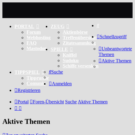
Suche
PORTAL
ZEUG
Forum
Aktienbörse
Schnellzugriff
Webhosting
Treffenübersicht
FAQ
Zitatesammlung
Mastodon
Unbeantwortete
SPIELE
Themen
Kniffel
Sudoku
Aktive Themen
Schiffe versenken
Suche
TIPPSPIEL
Tipprunde
Comunio
Anmelden
Registrieren
Portal
Foren-Übersicht
Suche
Aktive Themen
Aktive Themen