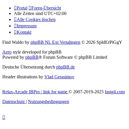
Portal
Foren-Übersicht
Alle Zeiten sind
UTC+02:00
Alle Cookies löschen
Impressum
Kontakt
Find Waldo by
phpBB NL Ext Vertalingen
© 2026 SpIdErPiGgY
Aero
style developed for phpBB
Powered by
phpBB
® Forum Software © phpBB Limited
Deutsche Übersetzung durch
phpBB.de
Header illustrations by
Vlad Gerasimov
Relax-Arcade IBPro / link for game
© 2007-2019-2025
fastgil.com
Datenschutz
|
Nutzungsbedingungen