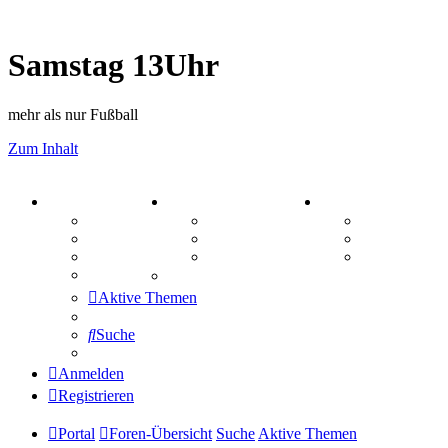
Samstag 13Uhr
mehr als nur Fußball
Zum Inhalt
PORTAL
ZEUG
SPIELE
Forum
Aktienbörse
Kniffel
Webhosting
Treffenübersicht
Sudoku
FAQ
Zitatesammlung
Schiffe vers
Mastodon
Aktive Themen
Suche
Anmelden
Registrieren
Portal
Foren-Übersicht
Suche
Aktive Themen