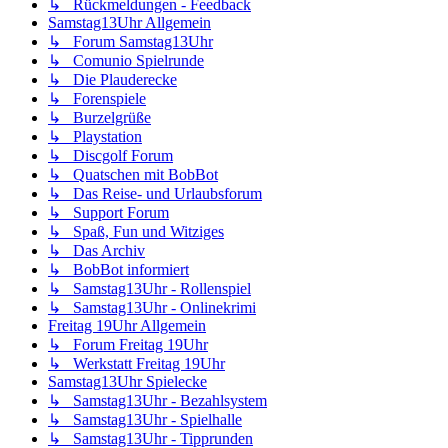
↳ Rückmeldungen - Feedback
Samstag13Uhr Allgemein
↳ Forum Samstag13Uhr
↳ Comunio Spielrunde
↳ Die Plauderecke
↳ Forenspiele
↳ Burzelgrüße
↳ Playstation
↳ Discgolf Forum
↳ Quatschen mit BobBot
↳ Das Reise- und Urlaubsforum
↳ Support Forum
↳ Spaß, Fun und Witziges
↳ Das Archiv
↳ BobBot informiert
↳ Samstag13Uhr - Rollenspiel
↳ Samstag13Uhr - Onlinekrimi
Freitag 19Uhr Allgemein
↳ Forum Freitag 19Uhr
↳ Werkstatt Freitag 19Uhr
Samstag13Uhr Spielecke
↳ Samstag13Uhr - Bezahlsystem
↳ Samstag13Uhr - Spielhalle
↳ Samstag13Uhr - Tipprunden