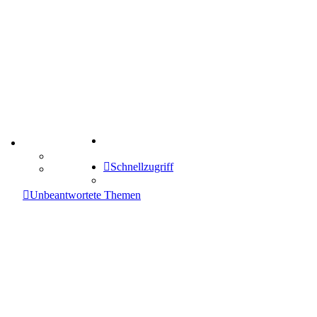
Suche
TIPPSPIEL
Tipprunde
Schnellzugriff
Comunio
enken
Unbeantwortete Themen