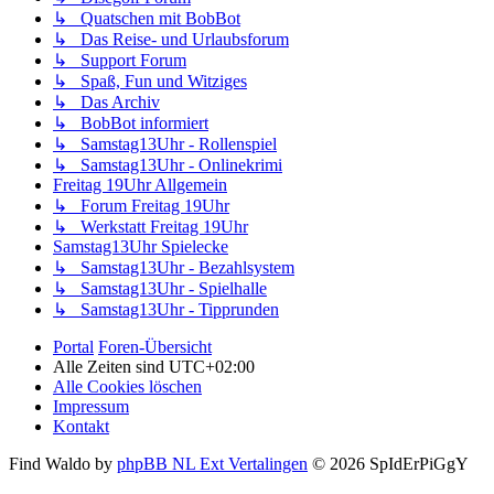
↳ Quatschen mit BobBot
↳ Das Reise- und Urlaubsforum
↳ Support Forum
↳ Spaß, Fun und Witziges
↳ Das Archiv
↳ BobBot informiert
↳ Samstag13Uhr - Rollenspiel
↳ Samstag13Uhr - Onlinekrimi
Freitag 19Uhr Allgemein
↳ Forum Freitag 19Uhr
↳ Werkstatt Freitag 19Uhr
Samstag13Uhr Spielecke
↳ Samstag13Uhr - Bezahlsystem
↳ Samstag13Uhr - Spielhalle
↳ Samstag13Uhr - Tipprunden
Portal
Foren-Übersicht
Alle Zeiten sind
UTC+02:00
Alle Cookies löschen
Impressum
Kontakt
Find Waldo by
phpBB NL Ext Vertalingen
© 2026 SpIdErPiGgY