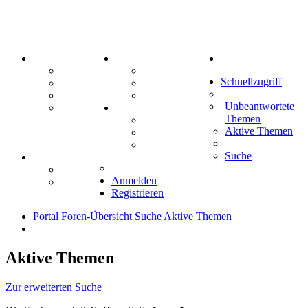
PORTAL
ZEUG
Suche
Forum
Aktienbörse
Schnellzugriff
Webhosting
Treffenübersicht
FAQ
Zitatesammlung
Unbeantwortete
Mastodon
SPIELE
Themen
Kniffel
Aktive Themen
Sudoku
Schiffe versenken
Suche
TIPPSPIEL
Tipprunde
Anmelden
Comunio
Registrieren
Portal
Foren-Übersicht
Suche
Aktive Themen
Aktive Themen
Zur erweiterten Suche