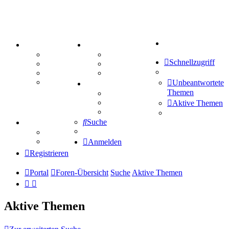
Suche
PORTAL
ZEUG
Forum
Aktienbörse
Schnellzugriff
Webhosting
Treffenübersicht
FAQ
Zitatesammlung
Mastodon
Unbeantwortete
SPIELE
Themen
Kniffel
Sudoku
Aktive Themen
Schiffe versenken
Suche
TIPPSPIEL
Tipprunde
Comunio
Anmelden
Registrieren
Portal
Foren-Übersicht
Suche
Aktive Themen
Aktive Themen