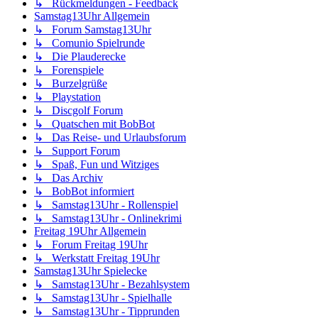
↳ Rückmeldungen - Feedback
Samstag13Uhr Allgemein
↳ Forum Samstag13Uhr
↳ Comunio Spielrunde
↳ Die Plauderecke
↳ Forenspiele
↳ Burzelgrüße
↳ Playstation
↳ Discgolf Forum
↳ Quatschen mit BobBot
↳ Das Reise- und Urlaubsforum
↳ Support Forum
↳ Spaß, Fun und Witziges
↳ Das Archiv
↳ BobBot informiert
↳ Samstag13Uhr - Rollenspiel
↳ Samstag13Uhr - Onlinekrimi
Freitag 19Uhr Allgemein
↳ Forum Freitag 19Uhr
↳ Werkstatt Freitag 19Uhr
Samstag13Uhr Spielecke
↳ Samstag13Uhr - Bezahlsystem
↳ Samstag13Uhr - Spielhalle
↳ Samstag13Uhr - Tipprunden