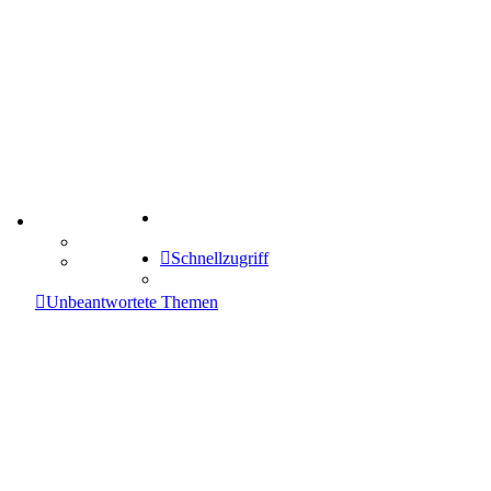
Suche
TIPPSPIEL
Tipprunde
Schnellzugriff
Comunio
enken
Unbeantwortete Themen