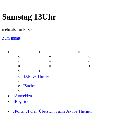
Samstag 13Uhr
mehr als nur Fußball
Zum Inhalt
PORTAL
ZEUG
SPIELE
Forum
Aktienbörse
Kniffel
Webhosting
Treffenübersicht
Sudoku
FAQ
Zitatesammlung
Schiffe vers
Mastodon
Aktive Themen
Suche
Anmelden
Registrieren
Portal
Foren-Übersicht
Suche
Aktive Themen