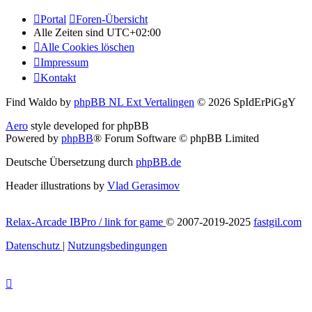
Portal
Foren-Übersicht
Alle Zeiten sind
UTC+02:00
Alle Cookies löschen
Impressum
Kontakt
Find Waldo by
phpBB NL Ext Vertalingen
© 2026 SpIdErPiGgY
Aero
style developed for phpBB
Powered by
phpBB
® Forum Software © phpBB Limited
Deutsche Übersetzung durch
phpBB.de
Header illustrations by
Vlad Gerasimov
Relax-Arcade IBPro / link for game
© 2007-2019-2025
fastgil.com
Datenschutz
|
Nutzungsbedingungen