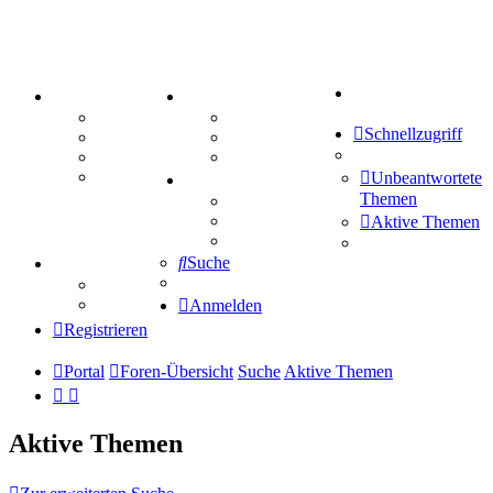
Suche
PORTAL
ZEUG
Forum
Aktienbörse
Schnellzugriff
Webhosting
Treffenübersicht
FAQ
Zitatesammlung
Mastodon
Unbeantwortete
SPIELE
Themen
Kniffel
Sudoku
Aktive Themen
Schiffe versenken
Suche
TIPPSPIEL
Tipprunde
Comunio
Anmelden
Registrieren
Portal
Foren-Übersicht
Suche
Aktive Themen
Aktive Themen