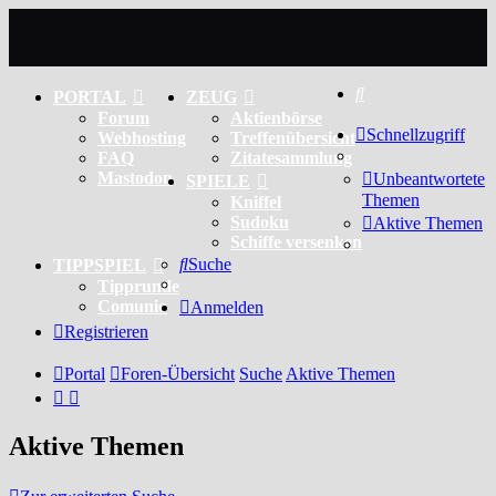
Suche
PORTAL
ZEUG
Forum
Aktienbörse
Schnellzugriff
Webhosting
Treffenübersicht
FAQ
Zitatesammlung
Mastodon
Unbeantwortete
SPIELE
Themen
Kniffel
Sudoku
Aktive Themen
Schiffe versenken
Suche
TIPPSPIEL
Tipprunde
Comunio
Anmelden
Registrieren
Portal
Foren-Übersicht
Suche
Aktive Themen
Aktive Themen