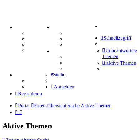
Suche
PORTAL
ZEUG
Forum
Aktienbörse
Schnellzugriff
Webhosting
Treffenübersicht
FAQ
Zitatesammlung
Mastodon
Unbeantwortete
SPIELE
Themen
Kniffel
Sudoku
Aktive Themen
Schiffe versenken
Suche
TIPPSPIEL
Tipprunde
Comunio
Anmelden
Registrieren
Portal
Foren-Übersicht
Suche
Aktive Themen
Aktive Themen