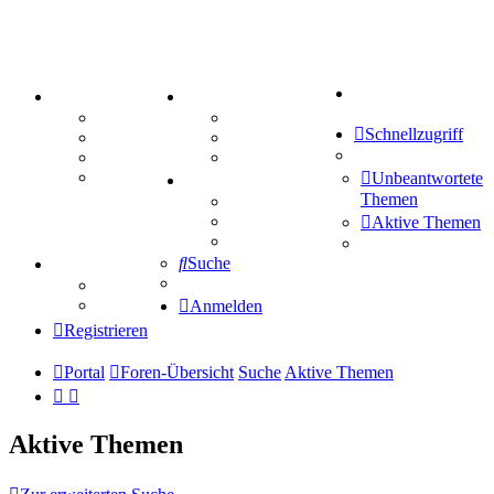
Suche
PORTAL
ZEUG
Forum
Aktienbörse
Schnellzugriff
Webhosting
Treffenübersicht
FAQ
Zitatesammlung
Mastodon
Unbeantwortete
SPIELE
Themen
Kniffel
Sudoku
Aktive Themen
Schiffe versenken
Suche
TIPPSPIEL
Tipprunde
Comunio
Anmelden
Registrieren
Portal
Foren-Übersicht
Suche
Aktive Themen
Aktive Themen