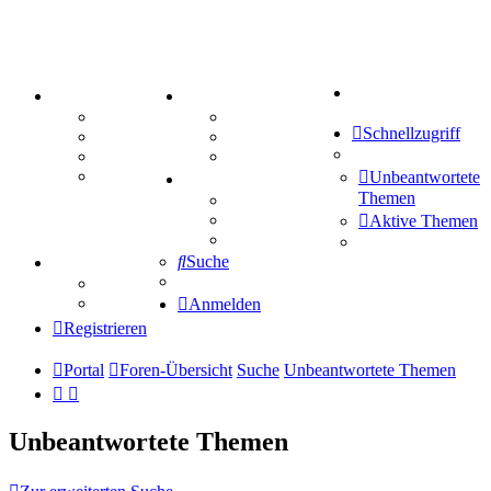
Suche
PORTAL
ZEUG
Forum
Aktienbörse
Schnellzugriff
Webhosting
Treffenübersicht
FAQ
Zitatesammlung
Mastodon
Unbeantwortete
SPIELE
Themen
Kniffel
Sudoku
Aktive Themen
Schiffe versenken
Suche
TIPPSPIEL
Tipprunde
Comunio
Anmelden
Registrieren
Portal
Foren-Übersicht
Suche
Unbeantwortete Themen
Unbeantwortete Themen