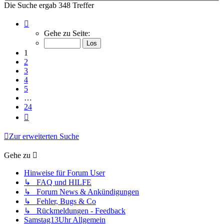
Die Suche ergab 348 Treffer
Seite
1
Gehe zu Seite:
von
24
1
2
3
4
5
…
24
Nächste
Zur erweiterten Suche
Gehe zu
Hinweise für Forum User
↳ FAQ und HILFE
↳ Forum News & Ankündigungen
↳ Fehler, Bugs & Co
↳ Rückmeldungen - Feedback
Samstag13Uhr Allgemein