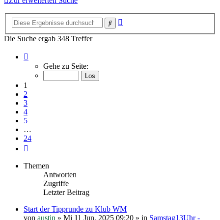
Zur erweiterten Suche
Erweiterte
Suche
Suche
Die Suche ergab 348 Treffer
Seite
1
Gehe zu Seite:
von
24
1
2
3
4
5
…
24
Nächste
Themen
Antworten
Zugriffe
Letzter Beitrag
Start der Tipprunde zu Klub WM
von
austin
»
Mi 11 Jun, 2025 09:20
» in
Samstag13Uhr -