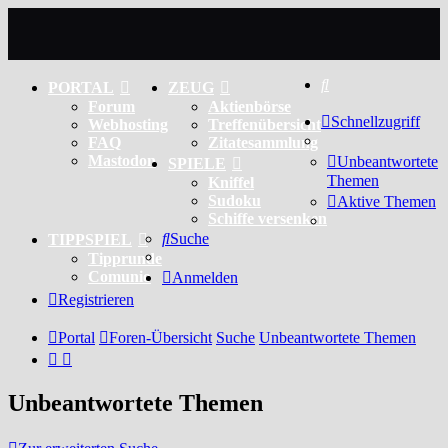
Suche
PORTAL
ZEUG
Forum
Aktienbörse
Schnellzugriff
Webhosting
Treffenübersicht
FAQ
Zitatesammlung
Mastodon
Unbeantwortete
SPIELE
Themen
Kniffel
Sudoku
Aktive Themen
Schiffe versenken
Suche
TIPPSPIEL
Tipprunde
Comunio
Anmelden
Registrieren
Portal
Foren-Übersicht
Suche
Unbeantwortete Themen
Unbeantwortete Themen