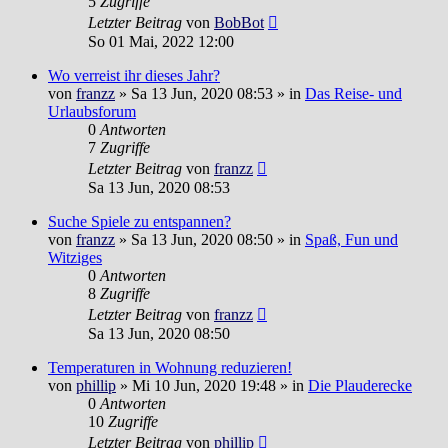
5
Zugriffe
Letzter Beitrag
von
BobBot
So 01 Mai, 2022 12:00
Wo verreist ihr dieses Jahr?
von
franzz
»
Sa 13 Jun, 2020 08:53
» in
Das Reise- und
Urlaubsforum
0
Antworten
7
Zugriffe
Letzter Beitrag
von
franzz
Sa 13 Jun, 2020 08:53
Suche Spiele zu entspannen?
von
franzz
»
Sa 13 Jun, 2020 08:50
» in
Spaß, Fun und
Witziges
0
Antworten
8
Zugriffe
Letzter Beitrag
von
franzz
Sa 13 Jun, 2020 08:50
Temperaturen in Wohnung reduzieren!
von
phillip
»
Mi 10 Jun, 2020 19:48
» in
Die Plauderecke
0
Antworten
10
Zugriffe
Letzter Beitrag
von
phillip