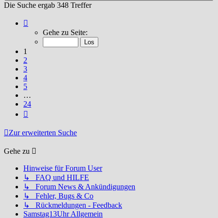
Die Suche ergab 348 Treffer
Seite
1
Gehe zu Seite:
von
24
1
2
3
4
5
…
24
Nächste
Zur erweiterten Suche
Gehe zu
Hinweise für Forum User
↳ FAQ und HILFE
↳ Forum News & Ankündigungen
↳ Fehler, Bugs & Co
↳ Rückmeldungen - Feedback
Samstag13Uhr Allgemein