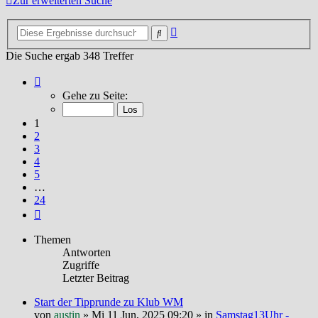
Zur erweiterten Suche
Erweiterte
Suche
Suche
Die Suche ergab 348 Treffer
Seite
1
Gehe zu Seite:
von
24
1
2
3
4
5
…
24
Nächste
Themen
Antworten
Zugriffe
Letzter Beitrag
Start der Tipprunde zu Klub WM
von
austin
»
Mi 11 Jun, 2025 09:20
» in
Samstag13Uhr -