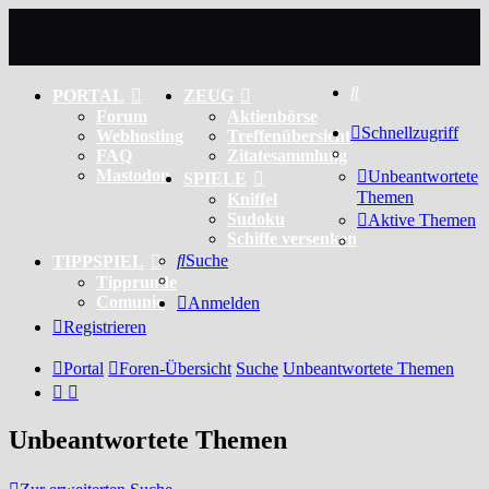
Suche
PORTAL
ZEUG
Forum
Aktienbörse
Schnellzugriff
Webhosting
Treffenübersicht
FAQ
Zitatesammlung
Mastodon
Unbeantwortete
SPIELE
Themen
Kniffel
Sudoku
Aktive Themen
Schiffe versenken
Suche
TIPPSPIEL
Tipprunde
Comunio
Anmelden
Registrieren
Portal
Foren-Übersicht
Suche
Unbeantwortete Themen
Unbeantwortete Themen