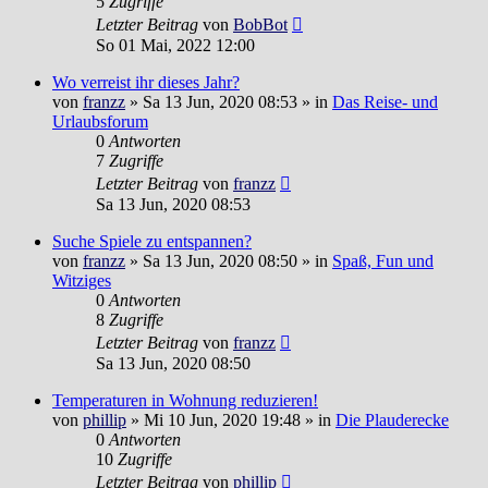
5
Zugriffe
Letzter Beitrag
von
BobBot
So 01 Mai, 2022 12:00
Wo verreist ihr dieses Jahr?
von
franzz
»
Sa 13 Jun, 2020 08:53
» in
Das Reise- und
Urlaubsforum
0
Antworten
7
Zugriffe
Letzter Beitrag
von
franzz
Sa 13 Jun, 2020 08:53
Suche Spiele zu entspannen?
von
franzz
»
Sa 13 Jun, 2020 08:50
» in
Spaß, Fun und
Witziges
0
Antworten
8
Zugriffe
Letzter Beitrag
von
franzz
Sa 13 Jun, 2020 08:50
Temperaturen in Wohnung reduzieren!
von
phillip
»
Mi 10 Jun, 2020 19:48
» in
Die Plauderecke
0
Antworten
10
Zugriffe
Letzter Beitrag
von
phillip