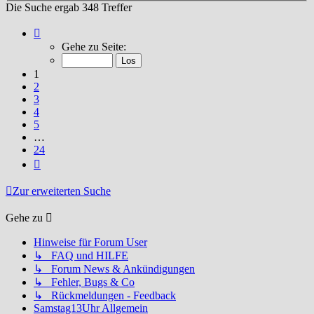
Die Suche ergab 348 Treffer
Seite
1
Gehe zu Seite:
von
24
1
2
3
4
5
…
24
Nächste
Zur erweiterten Suche
Gehe zu
Hinweise für Forum User
↳ FAQ und HILFE
↳ Forum News & Ankündigungen
↳ Fehler, Bugs & Co
↳ Rückmeldungen - Feedback
Samstag13Uhr Allgemein