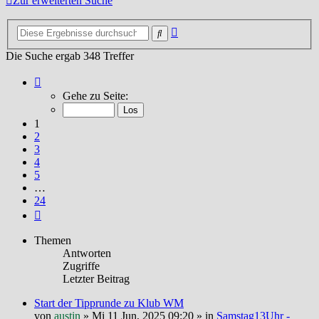
Zur erweiterten Suche
Erweiterte
Suche
Suche
Die Suche ergab 348 Treffer
Seite
1
Gehe zu Seite:
von
24
1
2
3
4
5
…
24
Nächste
Themen
Antworten
Zugriffe
Letzter Beitrag
Start der Tipprunde zu Klub WM
von
austin
»
Mi 11 Jun, 2025 09:20
» in
Samstag13Uhr -