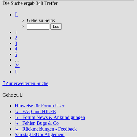
Die Suche ergab 348 Treffer
Seite
1
Gehe zu Seite:
von
24
1
2
3
4
5
…
24
Nächste
Zur erweiterten Suche
Gehe zu
Hinweise für Forum User
↳ FAQ und HILFE
↳ Forum News & Ankündigungen
↳ Fehler, Bugs & Co
↳ Rückmeldungen - Feedback
Samstag13Uhr Allgemein