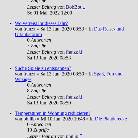
5
Zugriffe
Letzter Beitrag
von
BobBot
So 01 Mai, 2022 12:00
Wo verreist ihr dieses Jahr?
von
franzz
»
Sa 13 Jun, 2020 08:53
» in
Das Reise- und
Urlaubsforum
0
Antworten
7
Zugriffe
Letzter Beitrag
von
franzz
Sa 13 Jun, 2020 08:53
Suche Spiele zu entspannen?
von
franzz
»
Sa 13 Jun, 2020 08:50
» in
Spaß, Fun und
Witziges
0
Antworten
8
Zugriffe
Letzter Beitrag
von
franzz
Sa 13 Jun, 2020 08:50
Temperaturen in Wohnung reduzieren!
von
phillip
»
Mi 10 Jun, 2020 19:48
» in
Die Plauderecke
0
Antworten
10
Zugriffe
Letzter Beitrag
von
phillip