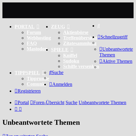
Suche
PORTAL
ZEUG
Forum
Aktienbörse
Schnellzugriff
Webhosting
Treffenübersicht
FAQ
Zitatesammlung
Mastodon
Unbeantwortete
SPIELE
Themen
Kniffel
Sudoku
Aktive Themen
Schiffe versenken
Suche
TIPPSPIEL
Tipprunde
Comunio
Anmelden
Registrieren
Portal
Foren-Übersicht
Suche
Unbeantwortete Themen
Unbeantwortete Themen