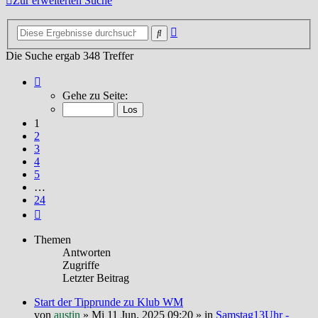
Zur erweiterten Suche
Erweiterte
Suche
Suche
Die Suche ergab 348 Treffer
Seite
1
Gehe zu Seite:
von
24
1
2
3
4
5
…
24
Nächste
Themen
Antworten
Zugriffe
Letzter Beitrag
Start der Tipprunde zu Klub WM
von
austin
»
Mi 11 Jun, 2025 09:20
» in
Samstag13Uhr -