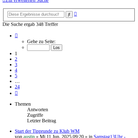
Zur erweiterten Suche
Erweiterte
Suche
Suche
Die Suche ergab 348 Treffer
Seite
1
Gehe zu Seite:
von
24
1
2
3
4
5
…
24
Nächste
Themen
Antworten
Zugriffe
Letzter Beitrag
Start der Tipprunde zu Klub WM
von
austin
»
Mi 11 Jun, 2025 09:20
» in
Samstag13Uhr -