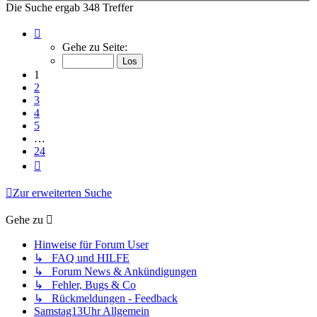
Die Suche ergab 348 Treffer
Seite
1
Gehe zu Seite:
von
24
1
2
3
4
5
…
24
Nächste
Zur erweiterten Suche
Gehe zu
Hinweise für Forum User
↳ FAQ und HILFE
↳ Forum News & Ankündigungen
↳ Fehler, Bugs & Co
↳ Rückmeldungen - Feedback
Samstag13Uhr Allgemein