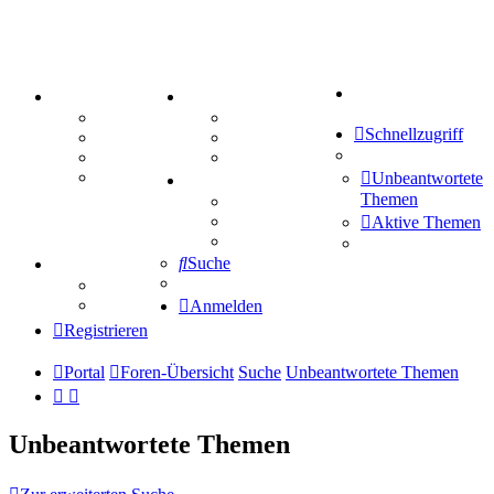
Suche
PORTAL
ZEUG
Forum
Aktienbörse
Schnellzugriff
Webhosting
Treffenübersicht
FAQ
Zitatesammlung
Mastodon
Unbeantwortete
SPIELE
Themen
Kniffel
Sudoku
Aktive Themen
Schiffe versenken
Suche
TIPPSPIEL
Tipprunde
Comunio
Anmelden
Registrieren
Portal
Foren-Übersicht
Suche
Unbeantwortete Themen
Unbeantwortete Themen