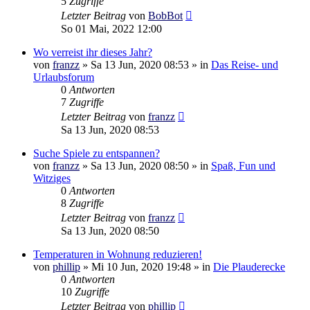
5
Zugriffe
Letzter Beitrag
von
BobBot
So 01 Mai, 2022 12:00
Wo verreist ihr dieses Jahr?
von
franzz
»
Sa 13 Jun, 2020 08:53
» in
Das Reise- und
Urlaubsforum
0
Antworten
7
Zugriffe
Letzter Beitrag
von
franzz
Sa 13 Jun, 2020 08:53
Suche Spiele zu entspannen?
von
franzz
»
Sa 13 Jun, 2020 08:50
» in
Spaß, Fun und
Witziges
0
Antworten
8
Zugriffe
Letzter Beitrag
von
franzz
Sa 13 Jun, 2020 08:50
Temperaturen in Wohnung reduzieren!
von
phillip
»
Mi 10 Jun, 2020 19:48
» in
Die Plauderecke
0
Antworten
10
Zugriffe
Letzter Beitrag
von
phillip