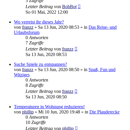
5
Zugriffe
Letzter Beitrag
von
BobBot
So 01 Mai, 2022 12:00
Wo verreist ihr dieses Jahr?
von
franzz
»
Sa 13 Jun, 2020 08:53
» in
Das Reise- und
Urlaubsforum
0
Antworten
7
Zugriffe
Letzter Beitrag
von
franzz
Sa 13 Jun, 2020 08:53
Suche Spiele zu entspannen?
von
franzz
»
Sa 13 Jun, 2020 08:50
» in
Spaß, Fun und
Witziges
0
Antworten
8
Zugriffe
Letzter Beitrag
von
franzz
Sa 13 Jun, 2020 08:50
Temperaturen in Wohnung reduzieren!
von
phillip
»
Mi 10 Jun, 2020 19:48
» in
Die Plauderecke
0
Antworten
10
Zugriffe
Letzter Beitrag
von
phillip