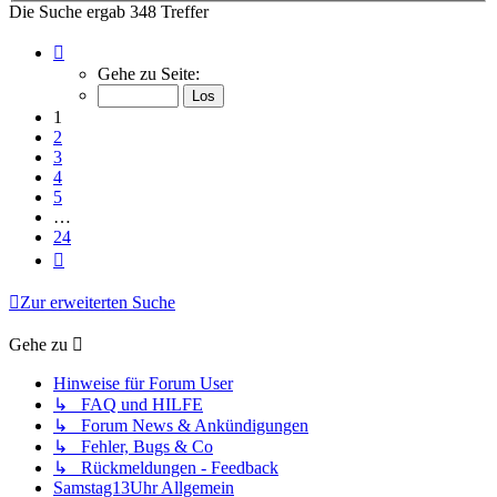
Die Suche ergab 348 Treffer
Seite
1
Gehe zu Seite:
von
24
1
2
3
4
5
…
24
Nächste
Zur erweiterten Suche
Gehe zu
Hinweise für Forum User
↳ FAQ und HILFE
↳ Forum News & Ankündigungen
↳ Fehler, Bugs & Co
↳ Rückmeldungen - Feedback
Samstag13Uhr Allgemein