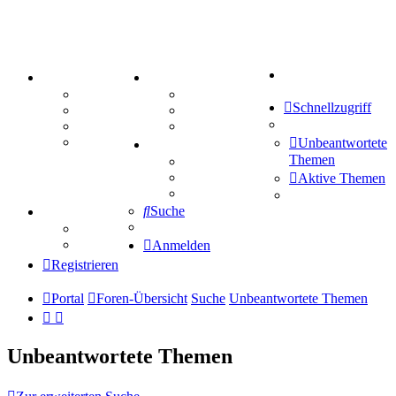
Suche
PORTAL
ZEUG
Forum
Aktienbörse
Schnellzugriff
Webhosting
Treffenübersicht
FAQ
Zitatesammlung
Mastodon
Unbeantwortete
SPIELE
Themen
Kniffel
Sudoku
Aktive Themen
Schiffe versenken
Suche
TIPPSPIEL
Tipprunde
Comunio
Anmelden
Registrieren
Portal
Foren-Übersicht
Suche
Unbeantwortete Themen
Unbeantwortete Themen