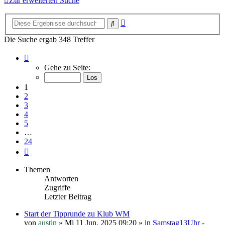
Zur erweiterten Suche
Erweiterte
Suche
Suche
Die Suche ergab 348 Treffer
Seite
1
Gehe zu Seite:
von
24
1
2
3
4
5
…
24
Nächste
Themen
Antworten
Zugriffe
Letzter Beitrag
Start der Tipprunde zu Klub WM
von
austin
»
Mi 11 Jun, 2025 09:20
» in
Samstag13Uhr -