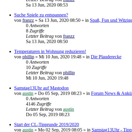
Sa 13 Jun, 2020 08:53
Suche Spiele zu entspannen?
von
franzz
»
Sa 13 Jun, 2020 08:50
» in
Spaß, Fun und Witzig
0
Antworten
8
Zugriffe
Letzter Beitrag
von
franzz
Sa 13 Jun, 2020 08:50
Temperaturen in Wohnung reduzieren!
von
phillip
»
Mi 10 Jun, 2020 19:48
» in
Die Plauderecke
0
Antworten
10
Zugriffe
Letzter Beitrag
von
phillip
Mi 10 Jun, 2020 19:48
Samstag13Uhr auf Mastodon
von
austin
»
Do 05 Sep, 2019 08:23
» in
Forum News & Ankü
0
Antworten
4146
Zugriffe
Letzter Beitrag
von
austin
Do 05 Sep, 2019 08:23
Start der CL-Tipprunde 2019/2020
von
austin
»
Mo 02 Sep, 2019 08:05
» in
Samstag13Uhr - Tipp