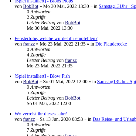
[Spiel installiert] - Blobs Plops
von
BobBot
»
Mo 30 Mai, 2022 13:30
» in
Samstag13Uhr - Spi
0
Antworten
2
Zugriffe
Letzter Beitrag
von
BobBot
Mo 30 Mai, 2022 13:30
Fensterfolie, welche würdet ihr empfehlen?
von
franzz
»
Mo 23 Mai, 2022 21:35
» in
Die Plauderecke
0
Antworten
4
Zugriffe
Letzter Beitrag
von
franzz
Mo 23 Mai, 2022 21:35
[Spiel installiert] - Blow Fish
von
BobBot
»
So 01 Mai, 2022 12:00
» in
Samstag13Uhr - Spi
0
Antworten
5
Zugriffe
Letzter Beitrag
von
BobBot
So 01 Mai, 2022 12:00
Wo verreist ihr dieses Jahr?
von
franzz
»
Sa 13 Jun, 2020 08:53
» in
Das Reise- und Urlau
0
Antworten
7
Zugriffe
Letzter Beitrag
von
franzz