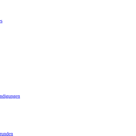
es
ndigungen
runden