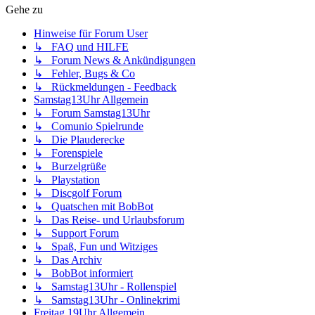
Gehe zu
Hinweise für Forum User
↳ FAQ und HILFE
↳ Forum News & Ankündigungen
↳ Fehler, Bugs & Co
↳ Rückmeldungen - Feedback
Samstag13Uhr Allgemein
↳ Forum Samstag13Uhr
↳ Comunio Spielrunde
↳ Die Plauderecke
↳ Forenspiele
↳ Burzelgrüße
↳ Playstation
↳ Discgolf Forum
↳ Quatschen mit BobBot
↳ Das Reise- und Urlaubsforum
↳ Support Forum
↳ Spaß, Fun und Witziges
↳ Das Archiv
↳ BobBot informiert
↳ Samstag13Uhr - Rollenspiel
↳ Samstag13Uhr - Onlinekrimi
Freitag 19Uhr Allgemein