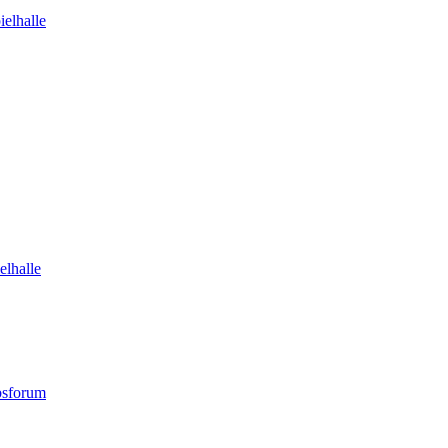
elhalle
elhalle
bsforum