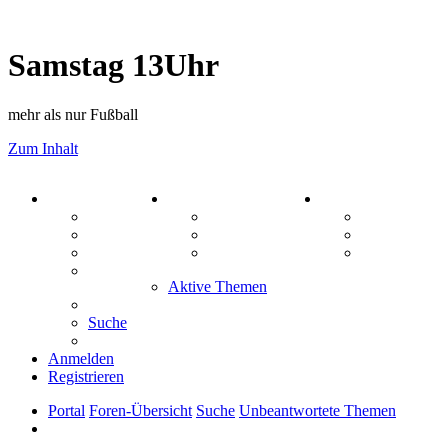
Samstag 13Uhr
mehr als nur Fußball
Zum Inhalt
PORTAL
ZEUG
SPIELE
Forum
Aktienbörse
Kniffel
Webhosting
Treffenübersicht
Sudoku
FAQ
Zitatesammlung
Schiffe vers
Mastodon
Aktive Themen
Suche
Anmelden
Registrieren
Portal
Foren-Übersicht
Suche
Unbeantwortete Themen