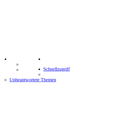
TIPPSPIEL
Suche
Tipprunde
Schnellzugriff
Comunio
enken
Unbeantwortete Themen