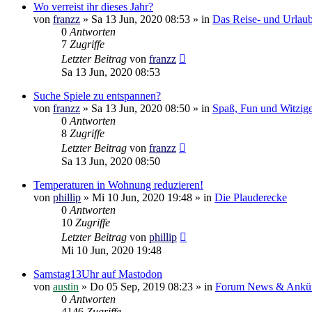
Wo verreist ihr dieses Jahr?
von
franzz
»
Sa 13 Jun, 2020 08:53
» in
Das Reise- und Urlau
0
Antworten
7
Zugriffe
Letzter Beitrag
von
franzz
Sa 13 Jun, 2020 08:53
Suche Spiele zu entspannen?
von
franzz
»
Sa 13 Jun, 2020 08:50
» in
Spaß, Fun und Witzig
0
Antworten
8
Zugriffe
Letzter Beitrag
von
franzz
Sa 13 Jun, 2020 08:50
Temperaturen in Wohnung reduzieren!
von
phillip
»
Mi 10 Jun, 2020 19:48
» in
Die Plauderecke
0
Antworten
10
Zugriffe
Letzter Beitrag
von
phillip
Mi 10 Jun, 2020 19:48
Samstag13Uhr auf Mastodon
von
austin
»
Do 05 Sep, 2019 08:23
» in
Forum News & Ankü
0
Antworten
4146
Zugriffe