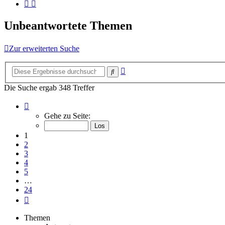
Unbeantwortete Themen
Zur erweiterten Suche
Erweiterte
Suche
Suche
Die Suche ergab 348 Treffer
Seite
1
Gehe zu Seite:
von
24
1
2
3
4
5
…
24
Nächste
Themen