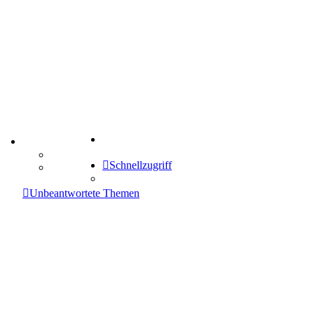
Suche
TIPPSPIEL
Tipprunde
Schnellzugriff
Comunio
enken
Unbeantwortete Themen