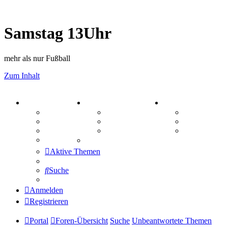
Samstag 13Uhr
mehr als nur Fußball
Zum Inhalt
PORTAL
ZEUG
SPIELE
Forum
Aktienbörse
Kniffel
Webhosting
Treffenübersicht
Sudoku
FAQ
Zitatesammlung
Schiffe vers
Mastodon
Aktive Themen
Suche
Anmelden
Registrieren
Portal
Foren-Übersicht
Suche
Unbeantwortete Themen