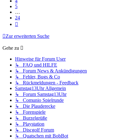
4
5
…
24
Nächste
Zur erweiterten Suche
Gehe zu
Hinweise für Forum User
↳ FAQ und HILFE
↳ Forum News & Ankündigungen
↳ Fehler, Bugs & Co
↳ Rückmeldungen - Feedback
Samstag13Uhr Allgemein
↳ Forum Samstag13Uhr
↳ Comunio Spielrunde
↳ Die Plauderecke
↳ Forenspiele
↳ Burzelgrüße
↳ Playstation
↳ Discgolf Forum
↳ Quatschen mit BobBot