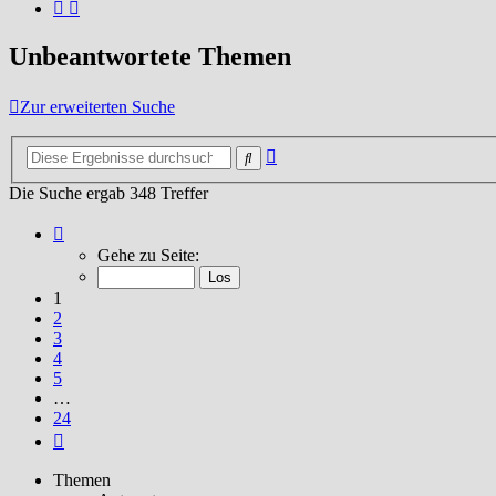
Unbeantwortete Themen
Zur erweiterten Suche
Erweiterte
Suche
Suche
Die Suche ergab 348 Treffer
Seite
1
Gehe zu Seite:
von
24
1
2
3
4
5
…
24
Nächste
Themen