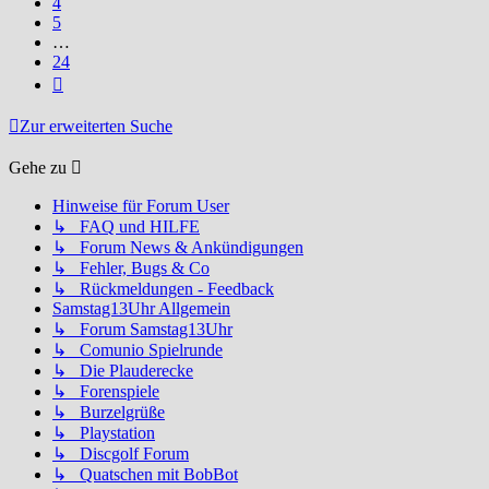
4
5
…
24
Nächste
Zur erweiterten Suche
Gehe zu
Hinweise für Forum User
↳ FAQ und HILFE
↳ Forum News & Ankündigungen
↳ Fehler, Bugs & Co
↳ Rückmeldungen - Feedback
Samstag13Uhr Allgemein
↳ Forum Samstag13Uhr
↳ Comunio Spielrunde
↳ Die Plauderecke
↳ Forenspiele
↳ Burzelgrüße
↳ Playstation
↳ Discgolf Forum
↳ Quatschen mit BobBot