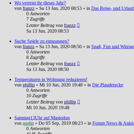
Wo verreist ihr dieses Jahr?
von
franzz
»
Sa 13 Jun, 2020 08:53
» in
Das Reise- und Urlau
0
Antworten
7
Zugriffe
Letzter Beitrag
von
franzz
Sa 13 Jun, 2020 08:53
Suche Spiele zu entspannen?
von
franzz
»
Sa 13 Jun, 2020 08:50
» in
Spaß, Fun und Witzig
0
Antworten
8
Zugriffe
Letzter Beitrag
von
franzz
Sa 13 Jun, 2020 08:50
Temperaturen in Wohnung reduzieren!
von
phillip
»
Mi 10 Jun, 2020 19:48
» in
Die Plauderecke
0
Antworten
10
Zugriffe
Letzter Beitrag
von
phillip
Mi 10 Jun, 2020 19:48
Samstag13Uhr auf Mastodon
von
austin
»
Do 05 Sep, 2019 08:23
» in
Forum News & Ankü
0
Antworten
4146
Zugriffe