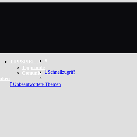
Suche
TIPPSPIEL
Tipprunde
Schnellzugriff
Comunio
enken
Unbeantwortete Themen