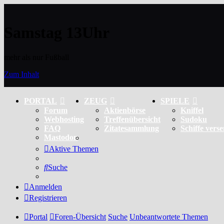
Samstag 13Uhr
mehr als nur Fußball
Zum Inhalt
PORTAL
ZEUG
SPIELE
Forum
Aktienbörse
Kniffel
Webhosting
Treffenübersicht
Sudoku
FAQ
Zitatesammlung
Schiffe vers
Mastodon
Aktive Themen
Suche
Anmelden
Registrieren
Portal
Foren-Übersicht
Suche
Unbeantwortete Themen