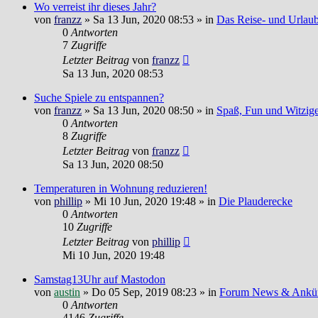
Wo verreist ihr dieses Jahr?
von
franzz
»
Sa 13 Jun, 2020 08:53
» in
Das Reise- und Urlau
0
Antworten
7
Zugriffe
Letzter Beitrag
von
franzz
Sa 13 Jun, 2020 08:53
Suche Spiele zu entspannen?
von
franzz
»
Sa 13 Jun, 2020 08:50
» in
Spaß, Fun und Witzig
0
Antworten
8
Zugriffe
Letzter Beitrag
von
franzz
Sa 13 Jun, 2020 08:50
Temperaturen in Wohnung reduzieren!
von
phillip
»
Mi 10 Jun, 2020 19:48
» in
Die Plauderecke
0
Antworten
10
Zugriffe
Letzter Beitrag
von
phillip
Mi 10 Jun, 2020 19:48
Samstag13Uhr auf Mastodon
von
austin
»
Do 05 Sep, 2019 08:23
» in
Forum News & Ankü
0
Antworten
4146
Zugriffe