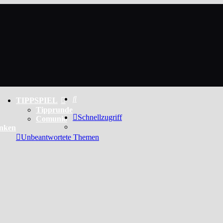
Suche
TIPPSPIEL
Tipprunde
Schnellzugriff
Comunio
enken
Unbeantwortete Themen