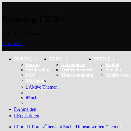
Samstag 13Uhr
mehr als nur Fußball
Zum Inhalt
PORTAL
ZEUG
SPIELE
Forum
Aktienbörse
Kniffel
Webhosting
Treffenübersicht
Sudoku
FAQ
Zitatesammlung
Schiffe vers
Mastodon
Aktive Themen
Suche
Anmelden
Registrieren
Portal
Foren-Übersicht
Suche
Unbeantwortete Themen