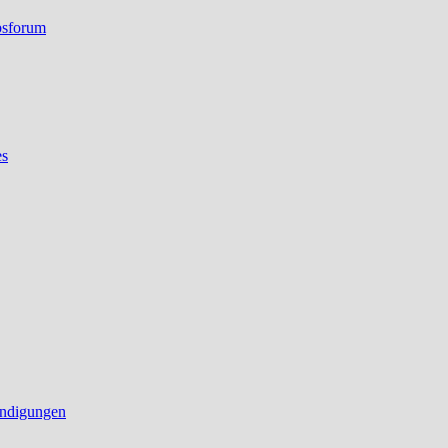
bsforum
es
ndigungen