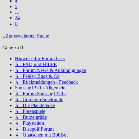
4
5
…
24
Nächste
Zur erweiterten Suche
Gehe zu
Hinweise für Forum User
↳ FAQ und HILFE
↳ Forum News & Ankündigungen
↳ Fehler, Bugs & Co
↳ Rückmeldungen - Feedback
Samstag13Uhr Allgemein
↳ Forum Samstag13Uhr
↳ Comunio Spielrunde
↳ Die Plauderecke
↳ Forenspiele
↳ Burzelgrüße
↳ Playstation
↳ Discgolf Forum
↳ Quatschen mit BobBot