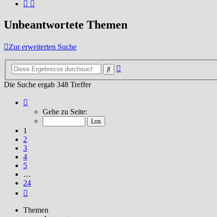
Unbeantwortete Themen
Zur erweiterten Suche
Erweiterte
Suche
Suche
Die Suche ergab 348 Treffer
Seite
1
Gehe zu Seite:
von
24
1
2
3
4
5
…
24
Nächste
Themen