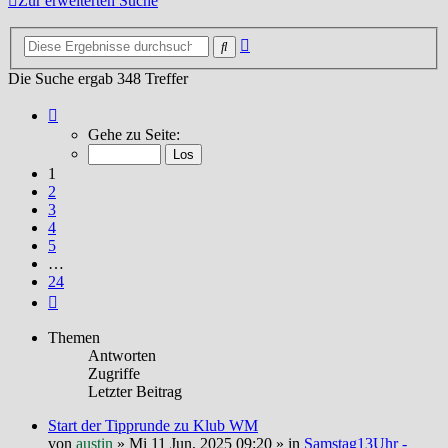
Zur erweiterten Suche
Erweiterte
Suche
Suche
Die Suche ergab 348 Treffer
Seite
1
Gehe zu Seite:
von
24
1
2
3
4
5
…
24
Nächste
Themen
Antworten
Zugriffe
Letzter Beitrag
Start der Tipprunde zu Klub WM
von
austin
»
Mi 11 Jun, 2025 09:20
» in
Samstag13Uhr -