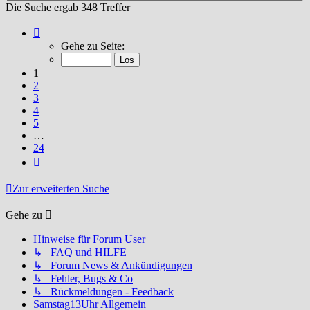
Die Suche ergab 348 Treffer
Seite
1
Gehe zu Seite:
von
24
1
2
3
4
5
…
24
Nächste
Zur erweiterten Suche
Gehe zu
Hinweise für Forum User
↳ FAQ und HILFE
↳ Forum News & Ankündigungen
↳ Fehler, Bugs & Co
↳ Rückmeldungen - Feedback
Samstag13Uhr Allgemein