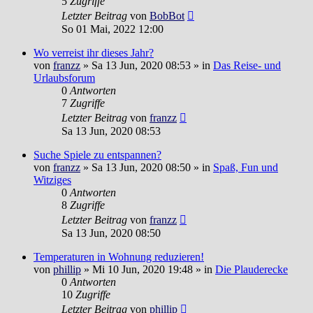
5
Zugriffe
Letzter Beitrag
von
BobBot
So 01 Mai, 2022 12:00
Wo verreist ihr dieses Jahr?
von
franzz
»
Sa 13 Jun, 2020 08:53
» in
Das Reise- und
Urlaubsforum
0
Antworten
7
Zugriffe
Letzter Beitrag
von
franzz
Sa 13 Jun, 2020 08:53
Suche Spiele zu entspannen?
von
franzz
»
Sa 13 Jun, 2020 08:50
» in
Spaß, Fun und
Witziges
0
Antworten
8
Zugriffe
Letzter Beitrag
von
franzz
Sa 13 Jun, 2020 08:50
Temperaturen in Wohnung reduzieren!
von
phillip
»
Mi 10 Jun, 2020 19:48
» in
Die Plauderecke
0
Antworten
10
Zugriffe
Letzter Beitrag
von
phillip