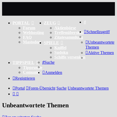
Suche
PORTAL
ZEUG
Forum
Aktienbörse
Schnellzugriff
Webhosting
Treffenübersicht
FAQ
Zitatesammlung
Mastodon
Unbeantwortete
SPIELE
Themen
Kniffel
Sudoku
Aktive Themen
Schiffe versenken
Suche
TIPPSPIEL
Tipprunde
Comunio
Anmelden
Registrieren
Portal
Foren-Übersicht
Suche
Unbeantwortete Themen
Unbeantwortete Themen