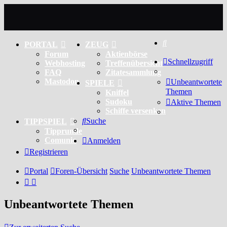
Suche
PORTAL
ZEUG
Forum
Aktienbörse
Schnellzugriff
Webhosting
Treffenübersicht
FAQ
Zitatesammlung
Mastodon
Unbeantwortete
SPIELE
Themen
Kniffel
Sudoku
Aktive Themen
Schiffe versenken
Suche
TIPPSPIEL
Tipprunde
Comunio
Anmelden
Registrieren
Portal
Foren-Übersicht
Suche
Unbeantwortete Themen
Unbeantwortete Themen