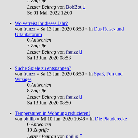
5
Zugriffe
Letzter Beitrag
von
BobBot
So 01 Mai, 2022 12:00
Wo verreist ihr dieses Jahr?
von
franzz
»
Sa 13 Jun, 2020 08:53
» in
Das Reise- und
Urlaubsforum
0
Antworten
7
Zugriffe
Letzter Beitrag
von
franzz
Sa 13 Jun, 2020 08:53
Suche Spiele zu entspannen?
von
franzz
»
Sa 13 Jun, 2020 08:50
» in
Spaß, Fun und
Witziges
0
Antworten
8
Zugriffe
Letzter Beitrag
von
franzz
Sa 13 Jun, 2020 08:50
Temperaturen in Wohnung reduzieren!
von
phillip
»
Mi 10 Jun, 2020 19:48
» in
Die Plauderecke
0
Antworten
10
Zugriffe
Letzter Beitrag
von
phillip