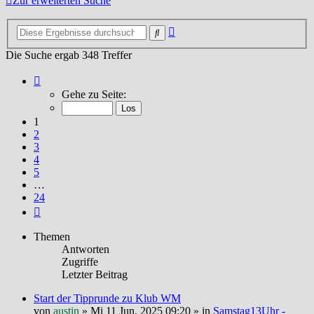
Zur erweiterten Suche
Erweiterte
Suche
Suche
Die Suche ergab 348 Treffer
Seite
1
Gehe zu Seite:
von
24
1
2
3
4
5
…
24
Nächste
Themen
Antworten
Zugriffe
Letzter Beitrag
Start der Tipprunde zu Klub WM
von
austin
»
Mi 11 Jun, 2025 09:20
» in
Samstag13Uhr -