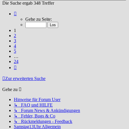
Die Suche ergab 348 Treffer
Seite
1
Gehe zu Seite:
von
24
1
2
3
4
5
…
24
Nächste
Zur erweiterten Suche
Gehe zu
Hinweise für Forum User
↳ FAQ und HILFE
↳ Forum News & Ankündigungen
↳ Fehler, Bugs & Co
↳ Rückmeldungen - Feedback
Samstag13Uhr Allgemein