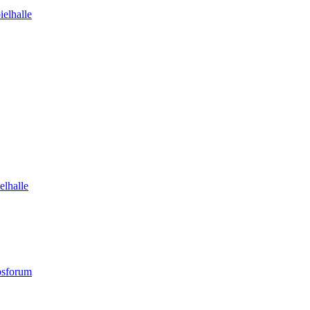
elhalle
elhalle
bsforum