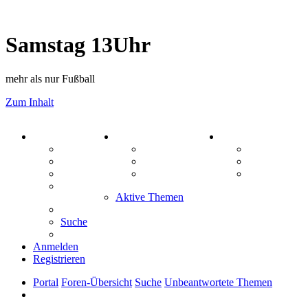
Samstag 13Uhr
mehr als nur Fußball
Zum Inhalt
PORTAL
ZEUG
SPIELE
Forum
Aktienbörse
Kniffel
Webhosting
Treffenübersicht
Sudoku
FAQ
Zitatesammlung
Schiffe vers
Mastodon
Aktive Themen
Suche
Anmelden
Registrieren
Portal
Foren-Übersicht
Suche
Unbeantwortete Themen