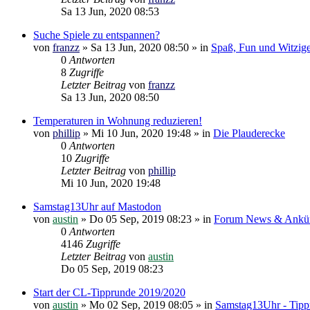
Sa 13 Jun, 2020 08:53
Suche Spiele zu entspannen?
von
franzz
»
Sa 13 Jun, 2020 08:50
» in
Spaß, Fun und Witzig
0
Antworten
8
Zugriffe
Letzter Beitrag
von
franzz
Sa 13 Jun, 2020 08:50
Temperaturen in Wohnung reduzieren!
von
phillip
»
Mi 10 Jun, 2020 19:48
» in
Die Plauderecke
0
Antworten
10
Zugriffe
Letzter Beitrag
von
phillip
Mi 10 Jun, 2020 19:48
Samstag13Uhr auf Mastodon
von
austin
»
Do 05 Sep, 2019 08:23
» in
Forum News & Ankü
0
Antworten
4146
Zugriffe
Letzter Beitrag
von
austin
Do 05 Sep, 2019 08:23
Start der CL-Tipprunde 2019/2020
von
austin
»
Mo 02 Sep, 2019 08:05
» in
Samstag13Uhr - Tipp