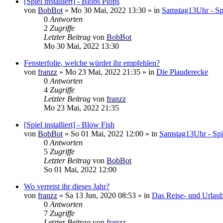
[Spiel installiert] - Blobs Plops
von
BobBot
»
Mo 30 Mai, 2022 13:30
» in
Samstag13Uhr - Spi
0
Antworten
2
Zugriffe
Letzter Beitrag
von
BobBot
Mo 30 Mai, 2022 13:30
Fensterfolie, welche würdet ihr empfehlen?
von
franzz
»
Mo 23 Mai, 2022 21:35
» in
Die Plauderecke
0
Antworten
4
Zugriffe
Letzter Beitrag
von
franzz
Mo 23 Mai, 2022 21:35
[Spiel installiert] - Blow Fish
von
BobBot
»
So 01 Mai, 2022 12:00
» in
Samstag13Uhr - Spi
0
Antworten
5
Zugriffe
Letzter Beitrag
von
BobBot
So 01 Mai, 2022 12:00
Wo verreist ihr dieses Jahr?
von
franzz
»
Sa 13 Jun, 2020 08:53
» in
Das Reise- und Urlau
0
Antworten
7
Zugriffe
Letzter Beitrag
von
franzz