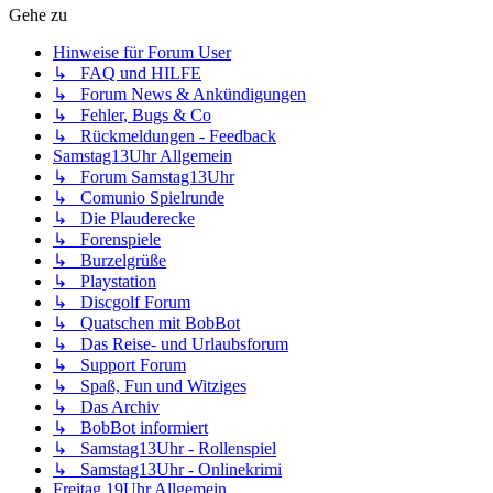
Gehe zu
Hinweise für Forum User
↳ FAQ und HILFE
↳ Forum News & Ankündigungen
↳ Fehler, Bugs & Co
↳ Rückmeldungen - Feedback
Samstag13Uhr Allgemein
↳ Forum Samstag13Uhr
↳ Comunio Spielrunde
↳ Die Plauderecke
↳ Forenspiele
↳ Burzelgrüße
↳ Playstation
↳ Discgolf Forum
↳ Quatschen mit BobBot
↳ Das Reise- und Urlaubsforum
↳ Support Forum
↳ Spaß, Fun und Witziges
↳ Das Archiv
↳ BobBot informiert
↳ Samstag13Uhr - Rollenspiel
↳ Samstag13Uhr - Onlinekrimi
Freitag 19Uhr Allgemein