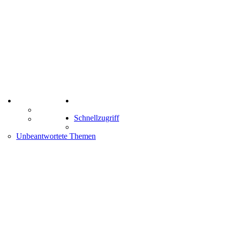
TIPPSPIEL
Suche
Tipprunde
Schnellzugriff
Comunio
enken
Unbeantwortete Themen