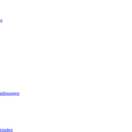
es
ndigungen
runden