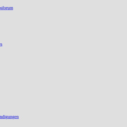
bsforum
es
ndigungen