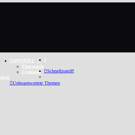
Suche
TIPPSPIEL
Tipprunde
Schnellzugriff
Comunio
enken
Unbeantwortete Themen