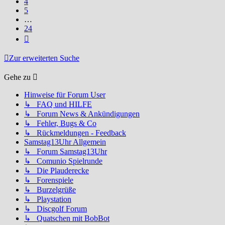
4
5
…
24
Nächste
Zur erweiterten Suche
Gehe zu
Hinweise für Forum User
↳ FAQ und HILFE
↳ Forum News & Ankündigungen
↳ Fehler, Bugs & Co
↳ Rückmeldungen - Feedback
Samstag13Uhr Allgemein
↳ Forum Samstag13Uhr
↳ Comunio Spielrunde
↳ Die Plauderecke
↳ Forenspiele
↳ Burzelgrüße
↳ Playstation
↳ Discgolf Forum
↳ Quatschen mit BobBot