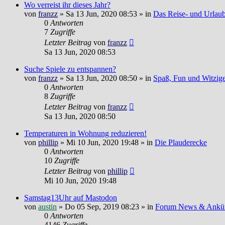
Wo verreist ihr dieses Jahr?
von
franzz
»
Sa 13 Jun, 2020 08:53
» in
Das Reise- und Urlau
0
Antworten
7
Zugriffe
Letzter Beitrag
von
franzz
Sa 13 Jun, 2020 08:53
Suche Spiele zu entspannen?
von
franzz
»
Sa 13 Jun, 2020 08:50
» in
Spaß, Fun und Witzig
0
Antworten
8
Zugriffe
Letzter Beitrag
von
franzz
Sa 13 Jun, 2020 08:50
Temperaturen in Wohnung reduzieren!
von
phillip
»
Mi 10 Jun, 2020 19:48
» in
Die Plauderecke
0
Antworten
10
Zugriffe
Letzter Beitrag
von
phillip
Mi 10 Jun, 2020 19:48
Samstag13Uhr auf Mastodon
von
austin
»
Do 05 Sep, 2019 08:23
» in
Forum News & Ankü
0
Antworten
4146
Zugriffe