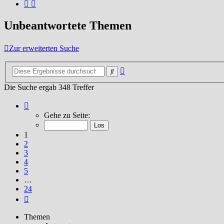
Unbeantwortete Themen
Zur erweiterten Suche
Erweiterte
Suche
Suche
Die Suche ergab 348 Treffer
Seite
1
Gehe zu Seite:
von
24
1
2
3
4
5
…
24
Nächste
Themen