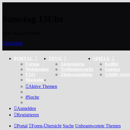
Samstag 13Uhr
mehr als nur Fußball
Zum Inhalt
PORTAL
ZEUG
SPIELE
Forum
Aktienbörse
Kniffel
Webhosting
Treffenübersicht
Sudoku
FAQ
Zitatesammlung
Schiffe vers
Mastodon
Aktive Themen
Suche
Anmelden
Registrieren
Portal
Foren-Übersicht
Suche
Unbeantwortete Themen