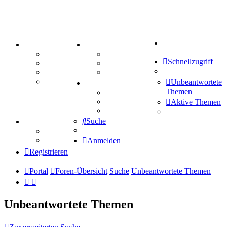
Suche
PORTAL
ZEUG
Forum
Aktienbörse
Schnellzugriff
Webhosting
Treffenübersicht
FAQ
Zitatesammlung
Mastodon
Unbeantwortete
SPIELE
Themen
Kniffel
Sudoku
Aktive Themen
Schiffe versenken
Suche
TIPPSPIEL
Tipprunde
Comunio
Anmelden
Registrieren
Portal
Foren-Übersicht
Suche
Unbeantwortete Themen
Unbeantwortete Themen