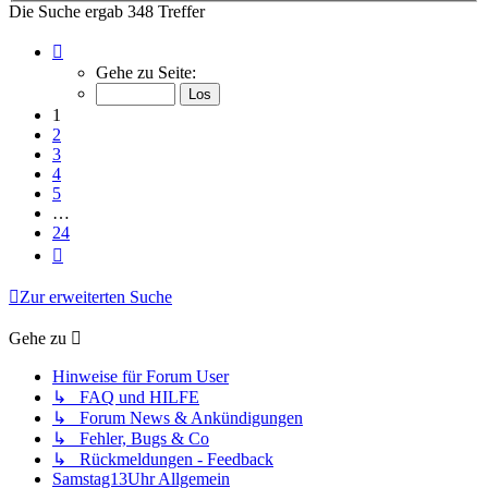
Die Suche ergab 348 Treffer
Seite
1
Gehe zu Seite:
von
24
1
2
3
4
5
…
24
Nächste
Zur erweiterten Suche
Gehe zu
Hinweise für Forum User
↳ FAQ und HILFE
↳ Forum News & Ankündigungen
↳ Fehler, Bugs & Co
↳ Rückmeldungen - Feedback
Samstag13Uhr Allgemein