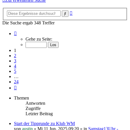
Zur erweiterten Suche
Erweiterte
Suche
Suche
Die Suche ergab 348 Treffer
Seite
1
Gehe zu Seite:
von
24
1
2
3
4
5
…
24
Nächste
Themen
Antworten
Zugriffe
Letzter Beitrag
Start der Tipprunde zu Klub WM
von
austin
»
Mi 11 Jun, 2025 09:20
» in
Samstag13Uhr -